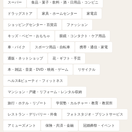
スーパー
食品・菓子・飲料・酒・日用品・コンビニ
ドラッグストア
家具・ホームセンター
家電店
ショッピングセンター・百貨店
ファッション
キッズ・ベビー・おもちゃ
眼鏡・コンタクト・ケア用品
車・バイク
スポーツ用品・自転車
携帯・通信・家電
通販・ネットショップ
花・ギフト・手芸
本・雑誌・音楽・DVD・映画・ゲーム
リサイクル
ヘルス&ビューティ・フィットネス
マンション・戸建・リフォーム・レンタル収納
旅行・ホテル・リゾート
学習塾・カルチャー・教育・教習所
レストラン・デリバリー・外食
フォトスタジオ・プリントサービス
アミューズメント
保険・共済・金融
冠婚葬祭・イベント