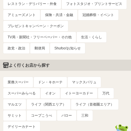
レストラン・デリバリー・外食
フォトスタジオ・プリントサービス
アミューズメント
保険・共済・金融
冠婚葬祭・イベント
プレゼントキャンペーン・クーポン
TV局・新聞社・フリーペーパー・その他
生活・くらし
政党・政治
郵便局
Shufoo!お知らせ
よく行くお店から探す
業務スーパー
ドン・キホーテ
マックスバリュ
スーパーみらべる
イオン
イトーヨーカドー
万代
マルエツ
ライフ（関西エリア）
ライフ（首都圏エリア）
サミット
コープこうべ
バロー
三和
デイリーカナート