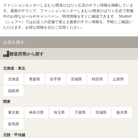
ファッションセンターしまむら/西友ひばりヶ丘店のチラシ情報を掲載していま
す。最新のチラシで、ファッションセンターしまむら/西友ひばりヶ丘店で実施
中のお得なセールやキャンペーン、特売情報をすぐに確認できます。 Shufoo!
（シュフー）ではお近くの店舗で使える最新のチラシ情報を、手軽にご確認い
ただけます。お得な情報をぜひご活用ください。
お店を探す
都道府県から探す
北海道・東北
北海道
青森県
岩手県
宮城県
秋田県
山形県
福島県
関東
東京都
神奈川県
埼玉県
千葉県
茨城県
栃木県
群馬県
北陸・甲信越