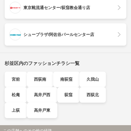
東京靴流通センター/荻窪教会通り店
シュープラザ/阿佐谷パールセンター店
杉並区内のファッションチラシ一覧
宮前
西荻南
南荻窪
久我山
松庵
高井戸西
荻窪
西荻北
上荻
高井戸東
この店舗へのその他の経路