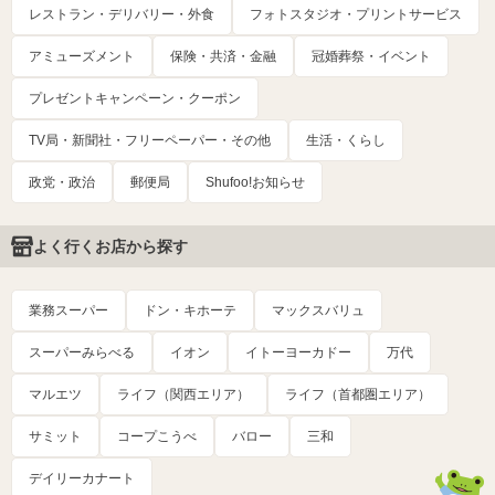
レストラン・デリバリー・外食
フォトスタジオ・プリントサービス
アミューズメント
保険・共済・金融
冠婚葬祭・イベント
プレゼントキャンペーン・クーポン
TV局・新聞社・フリーペーパー・その他
生活・くらし
政党・政治
郵便局
Shufoo!お知らせ
よく行くお店から探す
業務スーパー
ドン・キホーテ
マックスバリュ
スーパーみらべる
イオン
イトーヨーカドー
万代
マルエツ
ライフ（関西エリア）
ライフ（首都圏エリア）
サミット
コープこうべ
バロー
三和
デイリーカナート