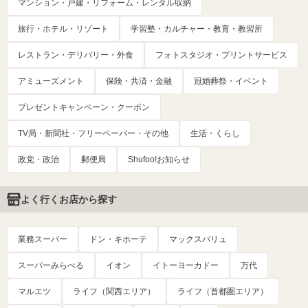
マンション・戸建・リフォーム・レンタル収納
旅行・ホテル・リゾート
学習塾・カルチャー・教育・教習所
レストラン・デリバリー・外食
フォトスタジオ・プリントサービス
アミューズメント
保険・共済・金融
冠婚葬祭・イベント
プレゼントキャンペーン・クーポン
TV局・新聞社・フリーペーパー・その他
生活・くらし
政党・政治
郵便局
Shufoo!お知らせ
よく行くお店から探す
業務スーパー
ドン・キホーテ
マックスバリュ
スーパーみらべる
イオン
イトーヨーカドー
万代
マルエツ
ライフ（関西エリア）
ライフ（首都圏エリア）