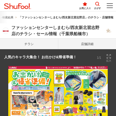
お気に入り
さがす
シ検索結果
「ファッションセンターしまむら/西友新北習志野店」のチラシ・店舗情報
ファッションセンターしまむら/西友新北習志野
店のチラシ・セール情報（千葉県船橋市）
チラシ
店舗詳細
人気のキャラ大集合！ お出かけ&帰省準備！
1/1
拡大