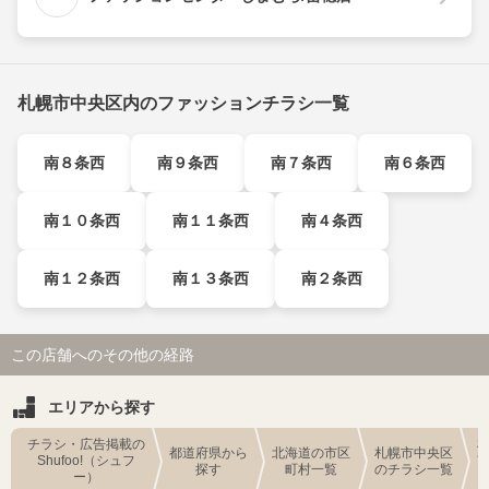
札幌市中央区内のファッションチラシ一覧
南８条西
南９条西
南７条西
南６条西
南１０条西
南１１条西
南４条西
南１２条西
南１３条西
南２条西
この店舗へのその他の経路
エリアから探す
チラシ・広告掲載の
都道府県から
北海道の市区
札幌市中央区
Shufoo!（シュフ
探す
町村一覧
のチラシ一覧
ー）