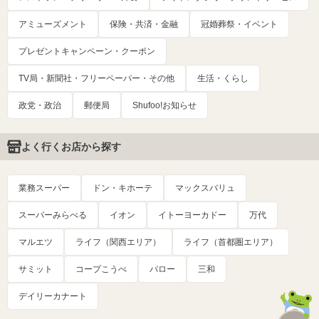
アミューズメント
保険・共済・金融
冠婚葬祭・イベント
プレゼントキャンペーン・クーポン
TV局・新聞社・フリーペーパー・その他
生活・くらし
政党・政治
郵便局
Shufoo!お知らせ
よく行くお店から探す
業務スーパー
ドン・キホーテ
マックスバリュ
スーパーみらべる
イオン
イトーヨーカドー
万代
マルエツ
ライフ（関西エリア）
ライフ（首都圏エリア）
サミット
コープこうべ
バロー
三和
デイリーカナート