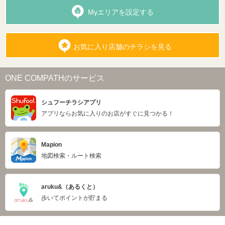
Myエリアを設定する
お気に入り店舗のチラシを見る
ONE COMPATHのサービス
シュフーチラシアプリ
アプリならお気に入りのお店がすぐに見つかる！
Mapion
地図検索・ルート検索
aruku&（あるくと）
歩いてポイントが貯まる