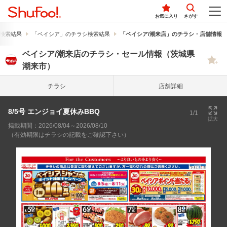
お気に入り
さがす
検索結果
「ベイシア」のチラシ検索結果
「ベイシア/潮来店」のチラシ・店舗情報
ベイシア/潮来店のチラシ・セール情報（茨城県
潮来市）
チラシ
店舗詳細
8/5号 エンジョイ夏休みBBQ
1/1
拡大
掲載期間：2026/08/04～2026/08/10
（有効期限はチラシの記載をご確認下さい）