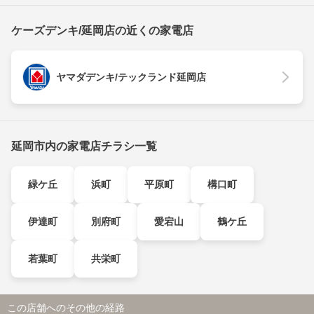
ケーズデンキ/延岡店の近くの家電店
ヤマダデンキ/テックランド延岡店
延岡市内の家電店チラシ一覧
緑ケ丘
浜町
平原町
構口町
伊達町
別府町
愛宕山
鶴ケ丘
若葉町
共栄町
この店舗へのその他の経路