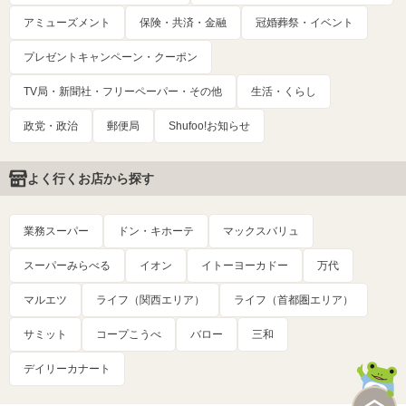
アミューズメント
保険・共済・金融
冠婚葬祭・イベント
プレゼントキャンペーン・クーポン
TV局・新聞社・フリーペーパー・その他
生活・くらし
政党・政治
郵便局
Shufoo!お知らせ
よく行くお店から探す
業務スーパー
ドン・キホーテ
マックスバリュ
スーパーみらべる
イオン
イトーヨーカドー
万代
マルエツ
ライフ（関西エリア）
ライフ（首都圏エリア）
サミット
コープこうべ
バロー
三和
デイリーカナート