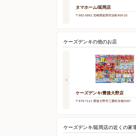
タマホーム/延岡店
〒882-0862 宮崎県延岡市浜町408-20
ケーズデンキの他のお店
ケーズデンキ/豊後大野店
〒879-7111 豊後大野市三重町赤嶺2087
ケーズデンキ/延岡店の近くの家