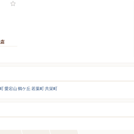
岡店
町
愛宕山
鶴ケ丘
若葉町
共栄町