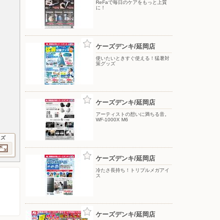
ReFaで毎日のケアをもっと上質
に！
ケーズデンキ/延岡店
使いたいときすぐ使える！猛暑対
策グッズ
ケーズデンキ/延岡店
アーティストの想いに満ちる音。
WF-1000X M6
イズ
ケーズデンキ/延岡店
冷たさ長持ち！トリプルメガアイ
ス
ケーズデンキ/延岡店