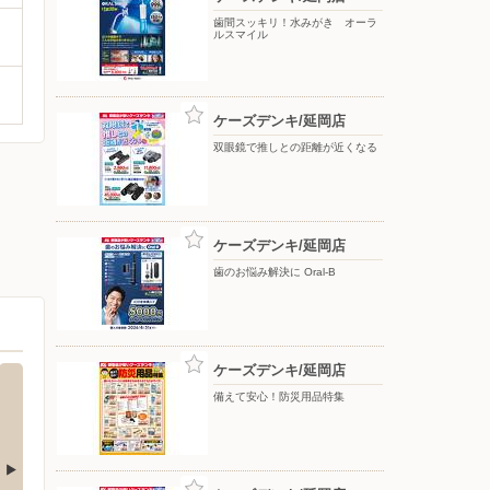
歯間スッキリ！水みがき オーラ
ルスマイル
ケーズデンキ/延岡店
双眼鏡で推しとの距離が近くなる
ケーズデンキ/延岡店
歯のお悩み解決に Oral-B
ケーズデンキ/延岡店
備えて安心！防災用品特集