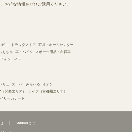
ます。お得な情報をぜひご活用ください。
ンビニ
ドラッグストア
家具・ホームセンター
おもちゃ
車・バイク
スポーツ用品・自転車
フィットネス
バリュ
スーパーみらべる
イオン
フ（関西エリア）
ライフ（首都圏エリア）
イリーカナート
せ
Shufoo!とは