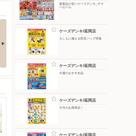
新製品が安いケーズデンキ_サマ
ーセール
ケーズデンキ/延岡店
もしもに備える防災バッグ特集
氷のう ア
ReFaで毎日のケアをもっと上質
アーティストの想いに満ちる音。
に！
WF-1000X M6
ケーズデンキ/延岡店
今週のおすすめ品
ケーズデンキ/延岡店
今月のお買得品！
ケーズデンキ/延岡店