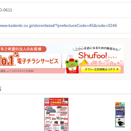
0-0611
/www.ksdenki.co.jp/store/detail/?prefectureCode=45&code=3246
店