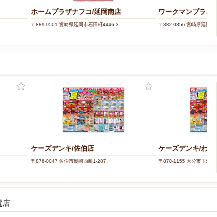
ホームプラザナフコ/延岡南店
ワークマンプラス
〒889-0501 宮崎県延岡市石田町4446-3
〒882-0856 宮崎県延岡市
ケーズデンキ/佐伯店
ケーズデンキ/わさ
〒876-0047 佐伯市鶴岡西町1-287
〒870-1155 大分市玉沢75
電店