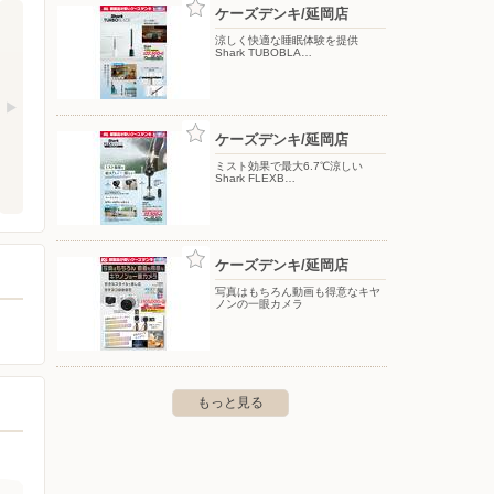
ケーズデンキ/延岡店
涼しく快適な睡眠体験を提供
Shark TUBOBLA…
ケーズデンキ/延岡店
ミスト効果で最大6.7℃涼しい
Shark FLEXB…
ケーズデンキ/延岡店
写真はもちろん動画も得意なキヤ
ノンの一眼カメラ
もっと見る