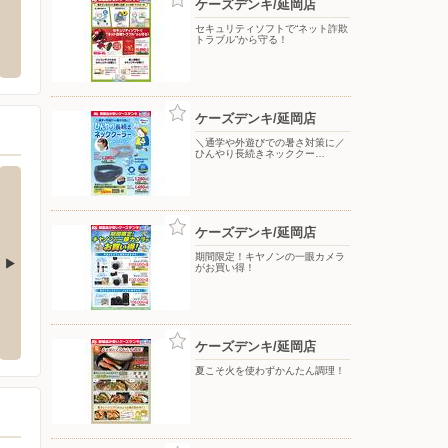
ケーズデンキ/延岡店
延岡店
ドラッグストアコスモス/塩浜店
マック
セキュリティソフトで“ネット詐欺
トラブル”から守る！
出北一丁目16-25
〒882-0864 宮崎県延岡市塩浜町3-1737
〒882-
ケーズデンキ/延岡店
＼通学や外遊びでの暑さ対策に／
ひんやり長続きネッククー…
ケーズデンキ/延岡店
期間限定！キヤノンの一眼カメラ
がお買い得！
だタウン店
ケーズデンキ/パークプレイス大分本店
ケーズ
5-1
〒870-0174 大分市公園通り西2-2
〒880-
ケーズデンキ/延岡店
夏こそ火を使わずかんたん調理！