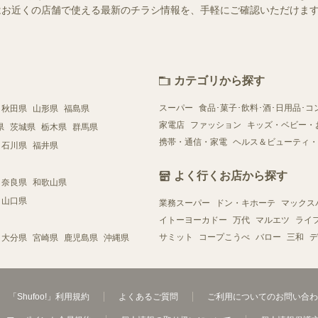
ー）ではお近くの店舗で使える最新のチラシ情報を、手軽にご確認いただけ
カテゴリから探す
スーパー
食品･菓子･飲料･酒･日用品･コ
秋田県
山形県
福島県
家電店
ファッション
キッズ・ベビー・
県
茨城県
栃木県
群馬県
携帯・通信・家電
ヘルス＆ビューティ・
石川県
福井県
よく行くお店から探す
奈良県
和歌山県
山口県
業務スーパー
ドン・キホーテ
マックス
イトーヨーカドー
万代
マルエツ
ライ
サミット
コープこうべ
バロー
三和
デ
大分県
宮崎県
鹿児島県
沖縄県
「Shufoo!」利用規約
よくあるご質問
ご利用についてのお問い合わ