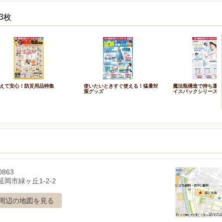
3枚
えて安心！防災用品特集
使いたいときすぐ使える！猛暑対
魔法瓶構造で持ち運ぶ
策グッズ
イスパックシリーズ
0863
岡市緑ヶ丘1-2-2
周辺の地図を見る