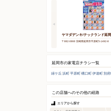
ヤマダデンキ/テックランド延
〒882-0866 宮崎県延岡市平原町5-1492-8
延岡市の家電店チラシ一覧
緑ケ丘
浜町
平原町
構口町
伊達町
別府
この店舗へのその他の経路
エリアから探す