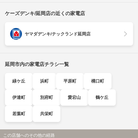
ケーズデンキ/延岡店の近くの家電店
ヤマダデンキ/テックランド延岡店
延岡市内の家電店チラシ一覧
緑ケ丘
浜町
平原町
構口町
伊達町
別府町
愛宕山
鶴ケ丘
若葉町
共栄町
この店舗へのその他の経路