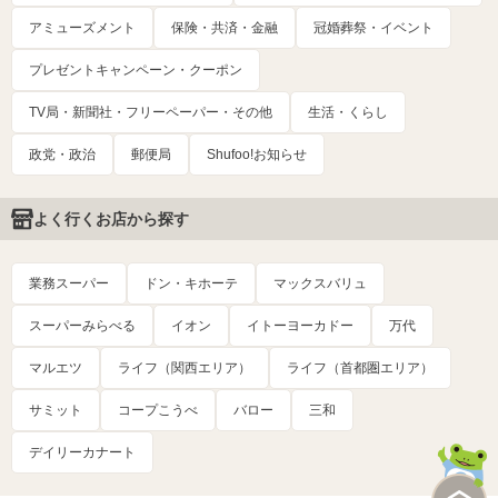
アミューズメント
保険・共済・金融
冠婚葬祭・イベント
プレゼントキャンペーン・クーポン
TV局・新聞社・フリーペーパー・その他
生活・くらし
政党・政治
郵便局
Shufoo!お知らせ
よく行くお店から探す
業務スーパー
ドン・キホーテ
マックスバリュ
スーパーみらべる
イオン
イトーヨーカドー
万代
マルエツ
ライフ（関西エリア）
ライフ（首都圏エリア）
サミット
コープこうべ
バロー
三和
デイリーカナート