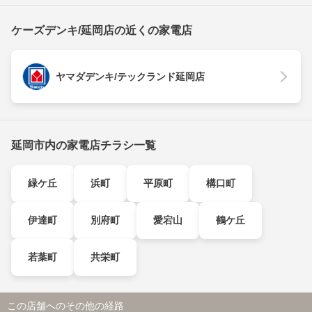
ケーズデンキ/延岡店の近くの家電店
ヤマダデンキ/テックランド延岡店
延岡市内の家電店チラシ一覧
緑ケ丘
浜町
平原町
構口町
伊達町
別府町
愛宕山
鶴ケ丘
若葉町
共栄町
この店舗へのその他の経路