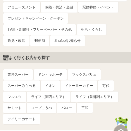
アミューズメント
保険・共済・金融
冠婚葬祭・イベント
プレゼントキャンペーン・クーポン
TV局・新聞社・フリーペーパー・その他
生活・くらし
政党・政治
郵便局
Shufoo!お知らせ
よく行くお店から探す
業務スーパー
ドン・キホーテ
マックスバリュ
スーパーみらべる
イオン
イトーヨーカドー
万代
マルエツ
ライフ（関西エリア）
ライフ（首都圏エリア）
サミット
コープこうべ
バロー
三和
デイリーカナート