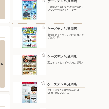
ケーズデンキ/延岡店
ヤマダデンキ/テックランド延岡店
マック
＼通学や外遊びでの暑さ対策に／
ひんやり長続きネッククー…
市出北五丁目9番4号
〒882-0866 宮崎県延岡市平原町5-1492-8
〒882-0
ケーズデンキ/延岡店
期間限定！キヤノンの一眼カメラ
がお買い得！
ケーズデンキ/延岡店
夏こそ火を使わずかんたん調理！
だタウン店
ケーズデンキ/パークプレイス大分本店
ケーズ
5-1
〒870-0174 大分市公園通り西2-2
〒880-
ケーズデンキ/延岡店
涼しく快適な睡眠体験を提供
Shark TUBOBLA…