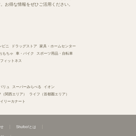
ます。お得な情報をぜひご活用ください。
ンビニ
ドラッグストア
家具・ホームセンター
おもちゃ
車・バイク
スポーツ用品・自転車
フィットネス
バリュ
スーパーみらべる
イオン
フ（関西エリア）
ライフ（首都圏エリア）
イリーカナート
せ
Shufoo!とは