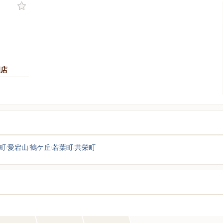
岡店
町
愛宕山
鶴ケ丘
若葉町
共栄町