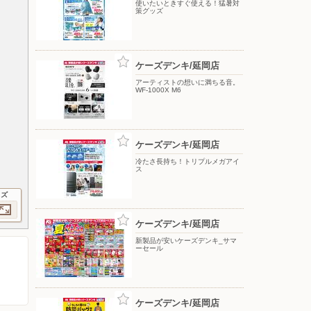
使いたいときすぐ使える！猛暑対
策グッズ
ケーズデンキ/延岡店
アーティストの想いに満ちる音。
WF-1000X M6
ケーズデンキ/延岡店
冷たさ長持ち！トリプルメガアイ
ス
イズ
ケーズデンキ/延岡店
新製品が安いケーズデンキ_サマ
ーセール
ケーズデンキ/延岡店