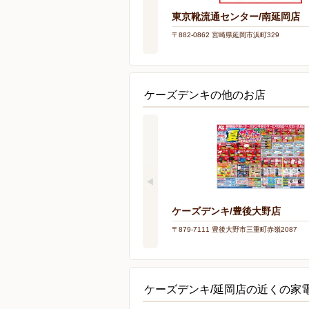
東京靴流通センター/南延岡店
〒882-0862 宮崎県延岡市浜町329
ケーズデンキの他のお店
ケーズデンキ/豊後大野店
〒879-7111 豊後大野市三重町赤嶺2087
ケーズデンキ/延岡店の近くの家