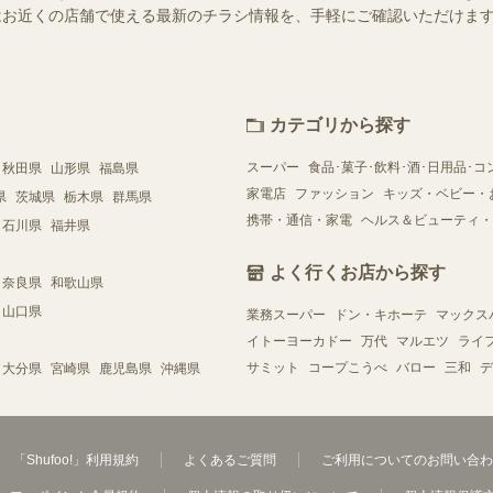
ー）ではお近くの店舗で使える最新のチラシ情報を、手軽にご確認いただけ
カテゴリから探す
スーパー
食品･菓子･飲料･酒･日用品･コ
秋田県
山形県
福島県
家電店
ファッション
キッズ・ベビー・
県
茨城県
栃木県
群馬県
携帯・通信・家電
ヘルス＆ビューティ・
石川県
福井県
よく行くお店から探す
奈良県
和歌山県
山口県
業務スーパー
ドン・キホーテ
マックス
イトーヨーカドー
万代
マルエツ
ライ
サミット
コープこうべ
バロー
三和
デ
大分県
宮崎県
鹿児島県
沖縄県
「Shufoo!」利用規約
よくあるご質問
ご利用についてのお問い合わ