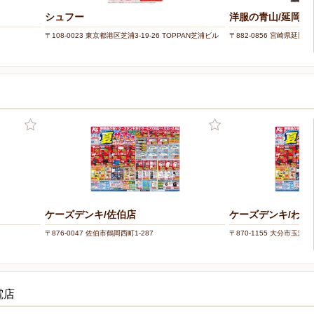
シュフー
洋服の青山/延岡
〒108-0023 東京都港区芝浦3-19-26 TOPPAN芝浦ビル
〒882-0856 宮崎県延岡
ケーズデンキ/佐伯店
ケーズデンキ/わさ
〒876-0047 佐伯市鶴岡西町1-287
〒870-1155 大分市玉沢75
電店