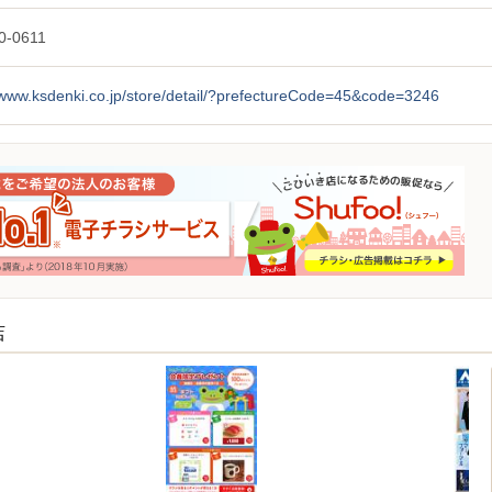
0-0611
/www.ksdenki.co.jp/store/detail/?prefectureCode=45&code=3246
店