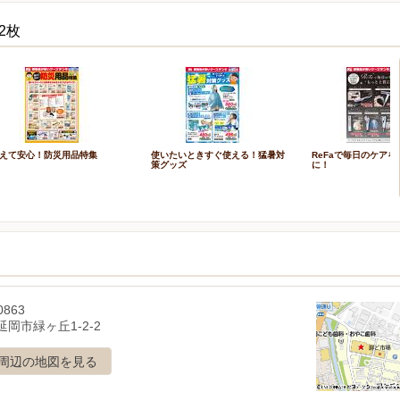
2枚
えて安心！防災用品特集
使いたいときすぐ使える！猛暑対
ReFaで毎日のケア
策グッズ
に！
0863
岡市緑ヶ丘1-2-2
周辺の地図を見る