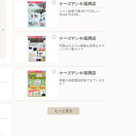
ケーズデンキ/延岡店
ミスト効果で最大6.7℃涼しい
Shark FLEXB…
ケーズデンキ/延岡店
写真はもちろん動画も得意なキヤ
ノンの一眼カメラ
ケーズデンキ/延岡店
実家の迷惑電話対策できています
か？
もっと見る