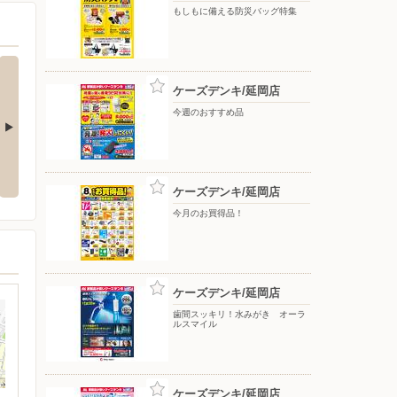
もしもに備える防災バッグ特集
ケーズデンキ/延岡店
今週のおすすめ品
をもっと上質
アーティストの想いに満ちる音。
冷たさ長持ち！トリプルメガアイ
WF-1000X M6
ス
ケーズデンキ/延岡店
今月のお買得品！
ケーズデンキ/延岡店
歯間スッキリ！水みがき オーラ
ルスマイル
ケーズデンキ/延岡店