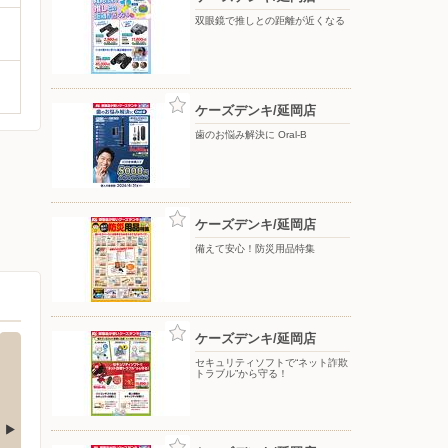
双眼鏡で推しとの距離が近くなる
ケーズデンキ/延岡店
歯のお悩み解決に Oral-B
ケーズデンキ/延岡店
備えて安心！防災用品特集
ケーズデンキ/延岡店
セキュリティソフトで“ネット詐欺
トラブル”から守る！