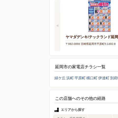
ヤマダデンキ/テックランド延
〒882-0866 宮崎県延岡市平原町5-1492-8
延岡市の家電店チラシ一覧
緑ケ丘
浜町
平原町
構口町
伊達町
別府
この店舗へのその他の経路
エリアから探す