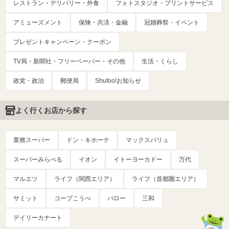
レストラン・デリバリー・外食
フォトスタジオ・プリントサービス
アミューズメント
保険・共済・金融
冠婚葬祭・イベント
プレゼントキャンペーン・クーポン
TV局・新聞社・フリーペーパー・その他
生活・くらし
政党・政治
郵便局
Shufoo!お知らせ
よく行くお店から探す
業務スーパー
ドン・キホーテ
マックスバリュ
スーパーみらべる
イオン
イトーヨーカドー
万代
マルエツ
ライフ（関西エリア）
ライフ（首都圏エリア）
サミット
コープこうべ
バロー
三和
デイリーカナート