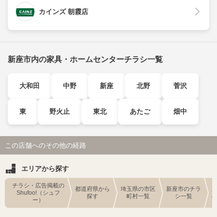
カインズ 朝霞店
新座市内の家具・ホームセンターチラシ一覧
大和田
中野
新座
北野
菅沢
東
野火止
東北
あたご
畑中
この店舗へのその他の経路
エリアから探す
チラシ・広告掲載の
都道府県から
埼玉県の市区
新座市のチラ
Shufoo!（シュフ
探す
町村一覧
シ一覧
ー）