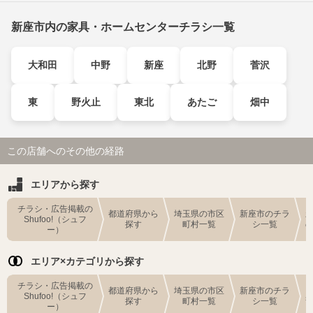
新座市内の家具・ホームセンターチラシ一覧
大和田
中野
新座
北野
菅沢
東
野火止
東北
あたご
畑中
この店舗へのその他の経路
エリアから探す
チラシ・広告掲載の
都道府県から
埼玉県の市区
新座市のチラ
Shufoo!（シュフ
探す
町村一覧
シ一覧
ー）
エリア×カテゴリから探す
チラシ・広告掲載の
都道府県から
埼玉県の市区
新座市のチラ
Shufoo!（シュフ
探す
町村一覧
シ一覧
ー）