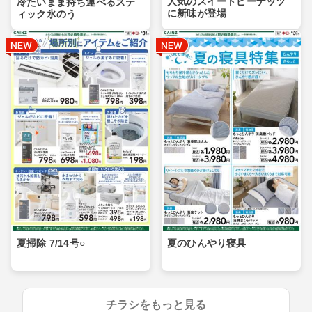
人気のスイートピーナッツ
冷たいまま持ち運べるステ
に新味が登場
ィック氷のう
夏掃除 7/14号○
夏のひんやり寝具
チラシをもっと見る