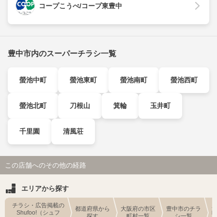
コープこうべ/コープ東豊中
豊中市内のスーパーチラシ一覧
螢池中町
螢池東町
螢池南町
螢池西町
螢池北町
刀根山
箕輪
玉井町
千里園
清風荘
この店舗へのその他の経路
エリアから探す
チラシ・広告掲載の
都道府県から
大阪府の市区
豊中市のチラ
Shufoo!（シュフ
探す
町村一覧
シ一覧