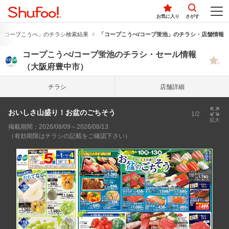
お気に入り
さがす
「コープこうべ」のチラシ検索結果
「コープこうべ/コープ蛍池」のチラシ・店舗情報
コープこうべ/コープ蛍池のチラシ・セール情報
（大阪府豊中市）
チラシ
店舗詳細
おいしさ山盛り！お盆のごちそう
1/2
拡大
掲載期間：2026/08/09～2026/08/13
（有効期限はチラシの記載をご確認下さい）