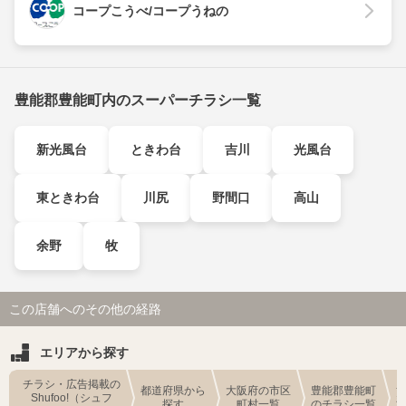
コープこうべ/コープうねの
豊能郡豊能町内のスーパーチラシ一覧
新光風台
ときわ台
吉川
光風台
東ときわ台
川尻
野間口
高山
余野
牧
この店舗へのその他の経路
エリアから探す
チラシ・広告掲載の
都道府県から
大阪府の市区
豊能郡豊能町
Shufoo!（シュフ
探す
町村一覧
のチラシ一覧