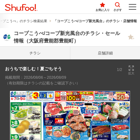
お気に入り
さがす
ープこうべ」のチラシ検索結果
「コープこうべ/コープ新光風台」のチラシ・店舗情報
コープこうべ/コープ新光風台のチラシ・セール
情報（大阪府豊能郡豊能町）
チラシ
店舗詳細
おうちで楽しむ！夏ごちそう
1/2
拡大
掲載期間：2026/08/06～2026/08/09
（有効期限はチラシの記載をご確認下さい）