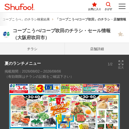
お気に入り
さがす
「コープこうべ」のチラシ検索結果
「コープこうべ/コープ吹田」のチラシ・店舗情報
コープこうべ/コープ吹田のチラシ・セール情報
（大阪府吹田市）
チラシ
店舗詳細
夏のランチメニュー
1/2
拡大
掲載期間：2026/08/02～2026/08/06
（有効期限はチラシの記載をご確認下さい）