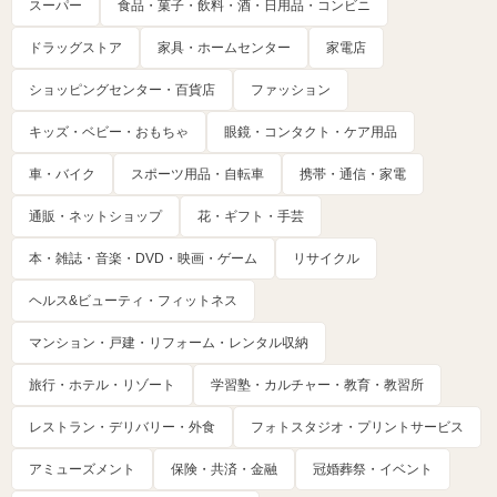
スーパー
食品・菓子・飲料・酒・日用品・コンビニ
ドラッグストア
家具・ホームセンター
家電店
ショッピングセンター・百貨店
ファッション
キッズ・ベビー・おもちゃ
眼鏡・コンタクト・ケア用品
車・バイク
スポーツ用品・自転車
携帯・通信・家電
通販・ネットショップ
花・ギフト・手芸
本・雑誌・音楽・DVD・映画・ゲーム
リサイクル
ヘルス&ビューティ・フィットネス
マンション・戸建・リフォーム・レンタル収納
旅行・ホテル・リゾート
学習塾・カルチャー・教育・教習所
レストラン・デリバリー・外食
フォトスタジオ・プリントサービス
アミューズメント
保険・共済・金融
冠婚葬祭・イベント