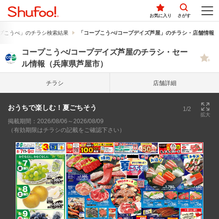
お気に入り
さがす
プこうべ」のチラシ検索結果
「コープこうべ/コープデイズ芦屋」のチラシ・店舗情報
コープこうべ/コープデイズ芦屋のチラシ・セー
ル情報（兵庫県芦屋市）
チラシ
店舗詳細
おうちで楽しむ！夏ごちそう
1/2
拡大
掲載期間：2026/08/06～2026/08/09
（有効期限はチラシの記載をご確認下さい）