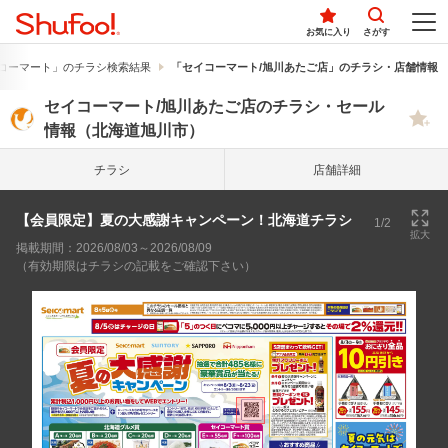
お気に入り
さがす
コーマート」のチラシ検索結果
「セイコーマート/旭川あたご店」のチラシ・店舗情報
セイコーマート/旭川あたご店のチラシ・セール
情報（北海道旭川市）
チラシ
店舗詳細
【会員限定】夏の大感謝キャンペーン！北海道チラシ
1/2
拡大
掲載期間：2026/08/03～2026/08/09
（有効期限はチラシの記載をご確認下さい）