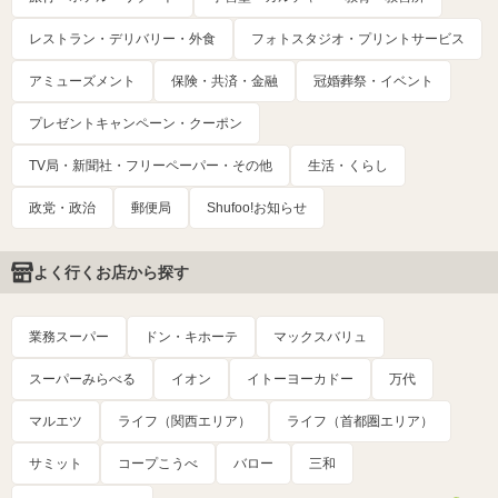
レストラン・デリバリー・外食
フォトスタジオ・プリントサービス
アミューズメント
保険・共済・金融
冠婚葬祭・イベント
プレゼントキャンペーン・クーポン
TV局・新聞社・フリーペーパー・その他
生活・くらし
政党・政治
郵便局
Shufoo!お知らせ
よく行くお店から探す
業務スーパー
ドン・キホーテ
マックスバリュ
スーパーみらべる
イオン
イトーヨーカドー
万代
マルエツ
ライフ（関西エリア）
ライフ（首都圏エリア）
サミット
コープこうべ
バロー
三和