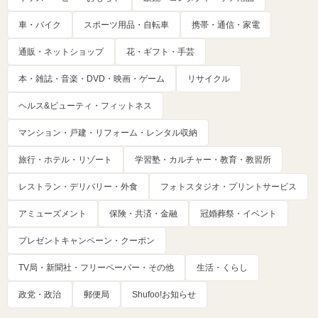
車・バイク
スポーツ用品・自転車
携帯・通信・家電
通販・ネットショップ
花・ギフト・手芸
本・雑誌・音楽・DVD・映画・ゲーム
リサイクル
ヘルス&ビューティ・フィットネス
マンション・戸建・リフォーム・レンタル収納
旅行・ホテル・リゾート
学習塾・カルチャー・教育・教習所
レストラン・デリバリー・外食
フォトスタジオ・プリントサービス
アミューズメント
保険・共済・金融
冠婚葬祭・イベント
プレゼントキャンペーン・クーポン
TV局・新聞社・フリーペーパー・その他
生活・くらし
政党・政治
郵便局
Shufoo!お知らせ