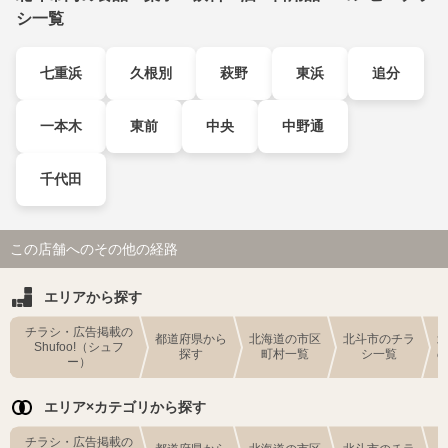
シ一覧
七重浜
久根別
萩野
東浜
追分
一本木
東前
中央
中野通
千代田
この店舗へのその他の経路
エリアから探す
チラシ・広告掲載の
都道府県から
北海道の市区
北斗市のチラ
Shufoo!（シュフ
探す
町村一覧
シ一覧
ー）
エリア×カテゴリから探す
チラシ・広告掲載の