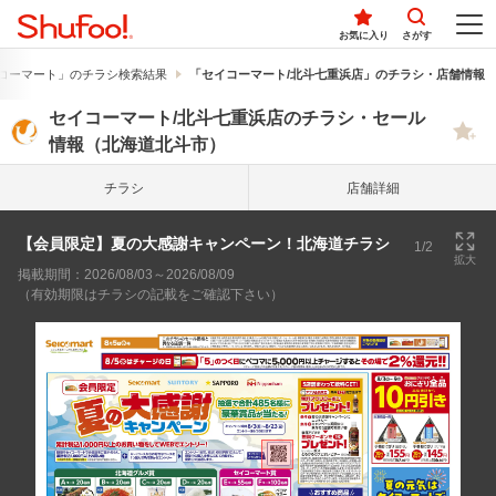
お気に入り
さがす
コーマート」のチラシ検索結果
「セイコーマート/北斗七重浜店」のチラシ・店舗情報
セイコーマート/北斗七重浜店のチラシ・セール
情報（北海道北斗市）
チラシ
店舗詳細
【会員限定】夏の大感謝キャンペーン！北海道チラシ
1/2
拡大
掲載期間：2026/08/03～2026/08/09
（有効期限はチラシの記載をご確認下さい）