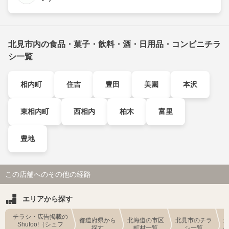
北見市内の食品・菓子・飲料・酒・日用品・コンビニチラ
シ一覧
相内町
住吉
豊田
美園
本沢
東相内町
西相内
柏木
富里
豊地
この店舗へのその他の経路
エリアから探す
チラシ・広告掲載の
都道府県から
北海道の市区
北見市のチラ
Shufoo!（シュフ
探す
町村一覧
シ一覧