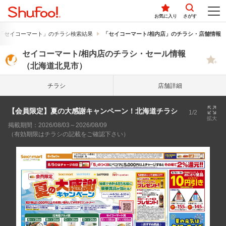
お気に入り
さがす
「セイコーマート」のチラシ検索結果
「セイコーマート/相内店」のチラシ・店舗情報
セイコーマート/相内店のチラシ・セール情報
（北海道北見市）
チラシ
店舗詳細
【会員限定】夏の大感謝キャンペーン！北海道チラシ
1/2
拡大
掲載期間：2026/08/03～2026/08/09
（有効期限はチラシの記載をご確認下さい）