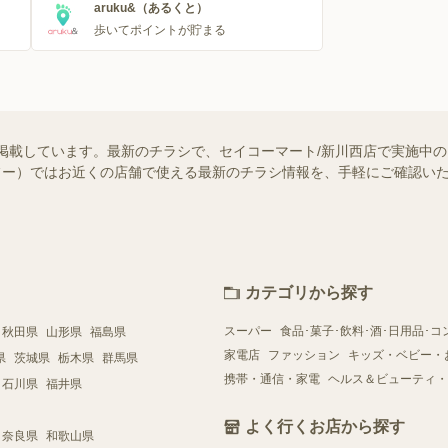
aruku&（あるくと）
歩いてポイントが貯まる
掲載しています。最新のチラシで、セイコーマート/新川西店で実施中
（シュフー）ではお近くの店舗で使える最新のチラシ情報を、手軽にご確認
カテゴリから探す
スーパー
食品･菓子･飲料･酒･日用品･コ
秋田県
山形県
福島県
家電店
ファッション
キッズ・ベビー・
県
茨城県
栃木県
群馬県
携帯・通信・家電
ヘルス＆ビューティ・
石川県
福井県
よく行くお店から探す
奈良県
和歌山県