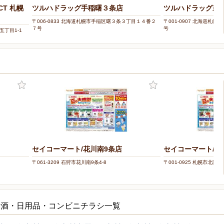
CT 札幌
ツルハドラッグ手稲曙３条店
ツルハドラッグ新
〒006-0833 北海道札幌市手稲区曙３条３丁目１４番２
〒001-0907 北海道札
７号
号
五丁目1-1
セイコーマート/花川南9条店
セイコーマート/新
〒061-3209 石狩市花川南9条4-8
〒001-0925 札幌市北区新川
・酒・日用品・コンビニチラシ一覧