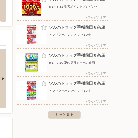
琴似７条店
ツルハドラッグ新琴似４番通店
ヤマダ
8/1～8/31 楽天ポイントプレゼント
幌市北区新琴似７条６丁目２番１
〒001-0907 北海道札幌市北区新琴似７条１２丁目１番
〒061-
３３号
ドラッグストア
ツルハドラッグ手稲前田６条店
アプリクーポン ポイント15倍
ドラッグストア
ツルハドラッグ手稲前田６条店
8/1～8/10 夏の福引クーポン企画
ドラッグストア
ツルハドラッグ手稲前田６条店
アプリクーポン ポイント10倍
川5条店
セイコーマート/発寒15条店
セイコ
5条16-5-8
〒063-0835 札幌市西区発寒15条14-3-20
〒006-0
ドラッグストア
もっと見る