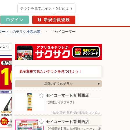
チラシを見てポイントを貯めよう
マート」のチラシ検索結果
>
「セイコーマー
表示変更で見たいチラシを見つけよう！
店舗の近くのチラシ
セイコーマート/新川西店
北海道とうきびギフト
食品･菓子･飲料･酒･日用品･コンビニ
セイコーマート/新川西店
【会員限定】夏の大感謝キャンペーン！北