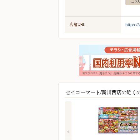
この
店舗URL
https:/
セイコーマート/新川西店の近く