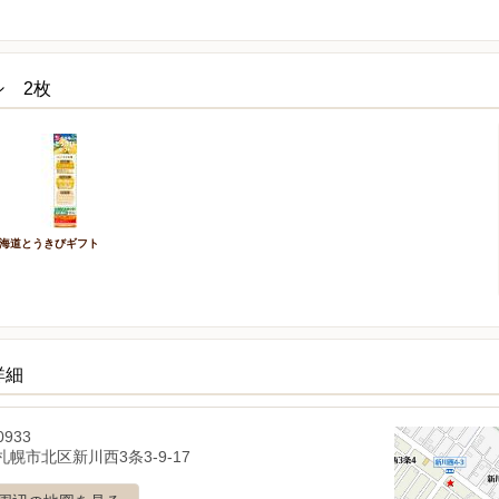
シ 2枚
海道とうきびギフト
詳細
0933
幌市北区新川西3条3-9-17