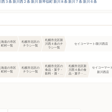
川西３条
新川西２条
新川
新琴似町
新川８条
新川７条
新川６条
札幌市北区新
北海道の市区
札幌市北区の
川西４条のチ
セイコーマート/新川西店
町村一覧
チラシ一覧
ラシ一覧
札幌市北区の
札幌市北区新
セイコーマート
北海道の市区
札幌市北区の
食品・菓子・
川西４条の食
町村一覧
チラシ一覧
新川西店
飲料・酒・日
品・菓子・飲
用品・コンビ
料・酒・日用
ニのチラシ一
品・コンビニ
覧
のチラシ一覧