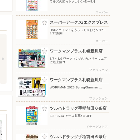
ラルズの知っトクカレンダー8月
スーパー
スーパーアークス/エクスプレス
RARAポイントをもらっちゃおう!7/16～
8/15期間
スーパー
ワークマンプラス札幌新川店
8/7～8/9 ワークマンのリカバリーウエア
に最上位コ…
ファッション
ワークマンプラス札幌新川店
WORKMAN 2026 Spring/Summer …
ファッション
ツルハドラッグ手稲前田６条店
8/8～8/14 アース製薬5％OFF
ドラッグストア
ツルハドラッグ手稲前田６条店