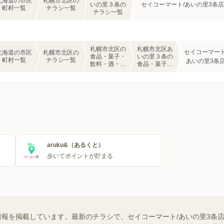
北海道の市区
札幌市北区の
いの里３条の
セイコーマート/あいの里3条店
町村一覧
チラシ一覧
チラシ一覧
札幌市北区の
札幌市北区あ
セイコーマート
北海道の市区
札幌市北区の
食品・菓子・
いの里３条の
町村一覧
チラシ一覧
あいの里3条
飲料・酒・日
食品・菓子・
用品・コンビ
飲料・酒・日
ニのチラシ一
用品・コンビ
覧
ニのチラシ一
覧
aruku&（あるくと）
歩いてポイントが貯まる
情報を掲載しています。最新のチラシで、セイコーマート/あいの里3条