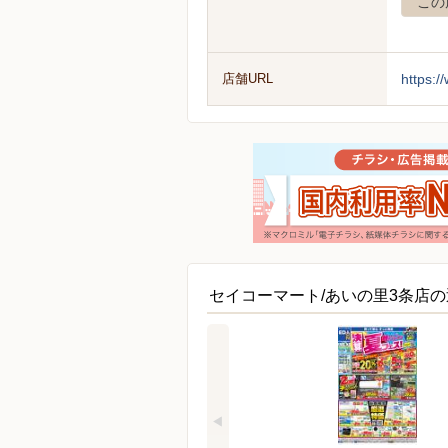
この
店舗URL
https:/
セイコーマート/あいの里3条店