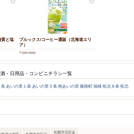
糖質と塩
ブルックス/コーヒー通販（北海道エリ
ア）
〒000-0000
・酒・日用品・コンビニチラシ一覧
２条
あいの里１条
あいの里５条
南あいの里
篠路町
福移
拓北８条
拓北
札幌市北区あ