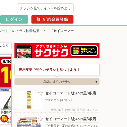
チラシを見てポイントを貯めよう
マート」のチラシ検索結果
>
「セイコーマー
表示変更で見たいチラシを見つけよう！
店舗の近くのチラシ
セイコーマート/あいの里3条店
北海道とうきびギフト
食品･菓子･飲料･酒･日用品･コンビニ
セイコーマート/あいの里3条店
【会員限定】夏の大感謝キャンペーン！北