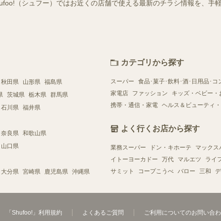
hufoo!（シュフー）ではお近くの店舗で使える最新のチラシ情報を、
カテゴリから探す
スーパー
食品･菓子･飲料･酒･日用品･コ
秋田県
山形県
福島県
家電店
ファッション
キッズ・ベビー・
県
茨城県
栃木県
群馬県
携帯・通信・家電
ヘルス＆ビューティ・
石川県
福井県
よく行くお店から探す
奈良県
和歌山県
山口県
業務スーパー
ドン・キホーテ
マックス
イトーヨーカドー
万代
マルエツ
ライ
サミット
コープこうべ
バロー
三和
デ
大分県
宮崎県
鹿児島県
沖縄県
「Shufoo!」利用規約
よくあるご質問
ご利用についてのお問い合わ