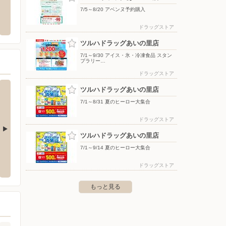
ーテ 新川店
スーパースポーツゼビオ/ドーム札幌月寒
ヤマダデ
7/5～8/20 アベンヌ予約購入
店
北33
北区新川二条7-3-20
ドラッグストア
〒062-0053 北海道札幌市豊平区月寒東三条11-1-10
〒001-
ツルハドラッグあいの里店
7/1～9/30 アイス・氷・冷凍食品 スタン
プラリー…
ドラッグストア
ツルハドラッグあいの里店
7/1～8/31 夏のヒーロー大集合
ドラッグストア
ツルハドラッグあいの里店
7/1～9/14 夏のヒーロー大集合
あいの里店
セイコーマート/拓北駅前店
セイコ
あいの里5-1-25
〒002-8066 札幌市北区拓北6条3-8-1
〒002-8
ドラッグストア
もっと見る