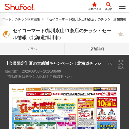
お気に入り
さがす
ーマート」のチラシ検索結果
「セイコーマート/旭川永山11条店」のチラシ・店舗情報
セイコーマート/旭川永山11条店のチラシ・セー
ル情報（北海道旭川市）
チラシ
店舗詳細
【会員限定】夏の大感謝キャンペーン！北海道チラシ
1/2
拡大
掲載期間：2026/08/03～2026/08/09
（有効期限はチラシの記載をご確認下さい）