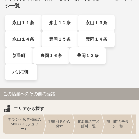
シ一覧
永山１１条
永山１２条
永山１３条
永山１４条
豊岡１５条
豊岡１４条
新星町
豊岡１６条
豊岡１３条
パルプ町
この店舗へのその他の経路
エリアから探す
チラシ・広告掲載の
都道府県から
北海道の市区
旭川市のチラ
Shufoo!（シュフ
探す
町村一覧
シ一覧
ー）