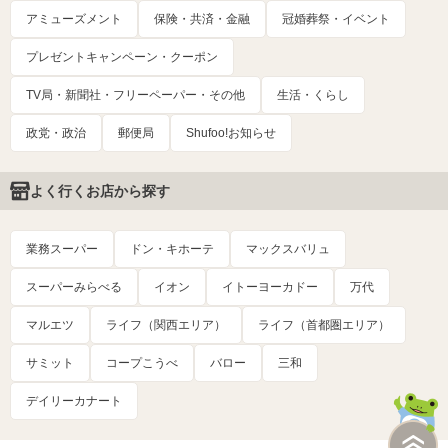
アミューズメント
保険・共済・金融
冠婚葬祭・イベント
プレゼントキャンペーン・クーポン
TV局・新聞社・フリーペーパー・その他
生活・くらし
政党・政治
郵便局
Shufoo!お知らせ
よく行くお店から探す
業務スーパー
ドン・キホーテ
マックスバリュ
スーパーみらべる
イオン
イトーヨーカドー
万代
マルエツ
ライフ（関西エリア）
ライフ（首都圏エリア）
サミット
コープこうべ
バロー
三和
デイリーカナート