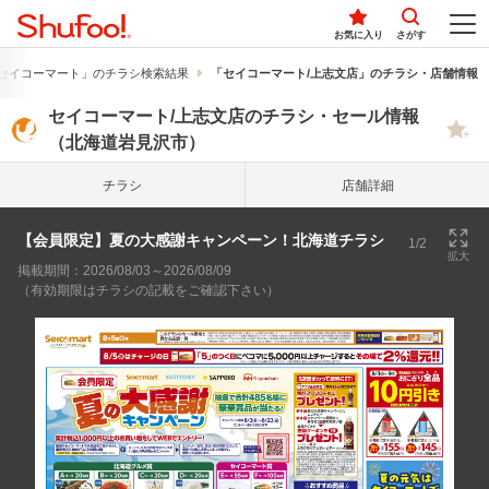
お気に入り
さがす
セイコーマート」のチラシ検索結果
「セイコーマート/上志文店」のチラシ・店舗情報
セイコーマート/上志文店のチラシ・セール情報
（北海道岩見沢市）
チラシ
店舗詳細
【会員限定】夏の大感謝キャンペーン！北海道チラシ
1/2
拡大
掲載期間：2026/08/03～2026/08/09
（有効期限はチラシの記載をご確認下さい）