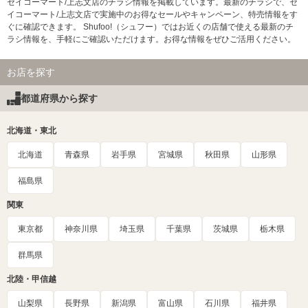
セイコーマート/上志文店のチラシ情報を掲載しています。最新のチラシで、セ
イコーマート/上志文店で実施中のお得なセールやキャンペーン、特売情報をす
ぐに確認できます。 Shufoo!（シュフー）ではお近くの店舗で使える最新のチ
ラシ情報を、手軽にご確認いただけます。お得な情報をぜひご活用ください。
お店を探す
都道府県から探す
北海道・東北
北海道
青森県
岩手県
宮城県
秋田県
山形県
福島県
関東
東京都
神奈川県
埼玉県
千葉県
茨城県
栃木県
群馬県
北陸・甲信越
山梨県
長野県
新潟県
富山県
石川県
福井県