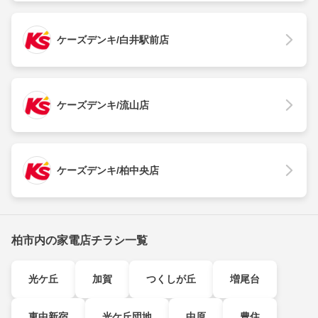
ケーズデンキ/白井駅前店
ケーズデンキ/流山店
ケーズデンキ/柏中央店
柏市内の家電店チラシ一覧
光ケ丘
加賀
つくしが丘
増尾台
東中新宿
光ケ丘団地
中原
豊住