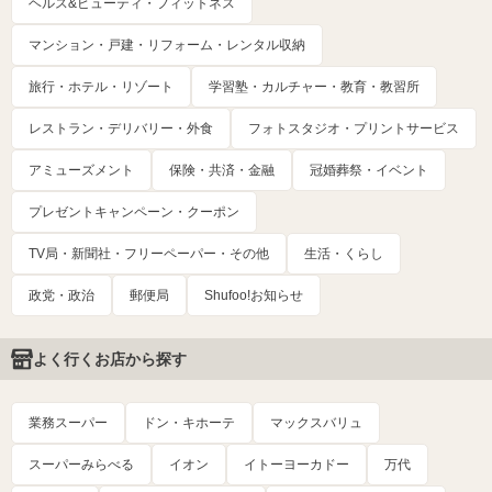
ヘルス&ビューティ・フィットネス
マンション・戸建・リフォーム・レンタル収納
旅行・ホテル・リゾート
学習塾・カルチャー・教育・教習所
レストラン・デリバリー・外食
フォトスタジオ・プリントサービス
アミューズメント
保険・共済・金融
冠婚葬祭・イベント
プレゼントキャンペーン・クーポン
TV局・新聞社・フリーペーパー・その他
生活・くらし
政党・政治
郵便局
Shufoo!お知らせ
よく行くお店から探す
業務スーパー
ドン・キホーテ
マックスバリュ
スーパーみらべる
イオン
イトーヨーカドー
万代