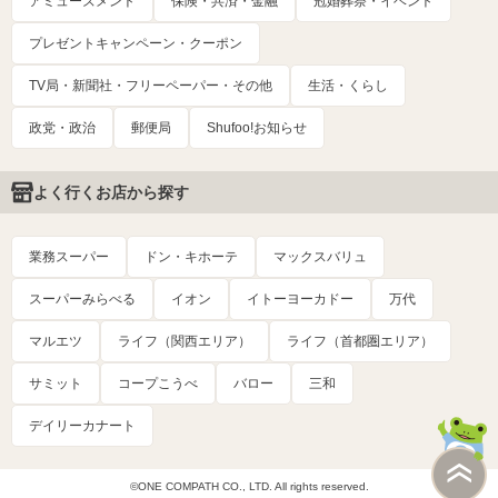
アミューズメント
保険・共済・金融
冠婚葬祭・イベント
プレゼントキャンペーン・クーポン
TV局・新聞社・フリーペーパー・その他
生活・くらし
政党・政治
郵便局
Shufoo!お知らせ
よく行くお店から探す
業務スーパー
ドン・キホーテ
マックスバリュ
スーパーみらべる
イオン
イトーヨーカドー
万代
マルエツ
ライフ（関西エリア）
ライフ（首都圏エリア）
サミット
コープこうべ
バロー
三和
デイリーカナート
©ONE COMPATH CO., LTD. All rights reserved.