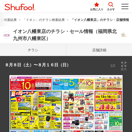
お気に入り
さがす
ラシ検索結果
「イオン」のチラシ検索結果
「イオン八幡東店」のチラシ・店舗情報
イオン八幡東店のチラシ・セール情報（福岡県北
九州市八幡東区）
チラシ
店舗詳細
８月８日（土）〜８月１６日（日）
1/2
拡大