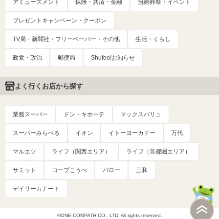
アミューズメント
保険・共済・金融
冠婚葬祭・イベント
プレゼントキャンペーン・クーポン
TV局・新聞社・フリーペーパー・その他
生活・くらし
政党・政治
郵便局
Shufoo!お知らせ
よく行くお店から探す
業務スーパー
ドン・キホーテ
マックスバリュ
スーパーみらべる
イオン
イトーヨーカドー
万代
マルエツ
ライフ（関西エリア）
ライフ（首都圏エリア）
サミット
コープこうべ
バロー
三和
デイリーカナート
©ONE COMPATH CO., LTD. All rights reserved.