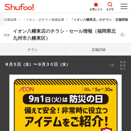
お気に入り
さがす
ラシ検索結果
「イオン」のチラシ検索結果
「イオン八幡東店」のチラシ・店舗情報
イオン八幡東店のチラシ・セール情報（福岡県北
九州市八幡東区）
チラシ
店舗詳細
８月５日（水）〜９月３０日（水）
1/6
拡大