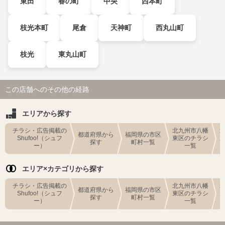
東田
春の町
中央
西本町
枝光本町
尾倉
天神町
西丸山町
枝光
東丸山町
この店舗へのその他の経路
エリアから探す
チラシ・広告掲載の
北九州市八幡
都道府県から
福岡県の市区
Shufoo!（シュフ
東区のチラシ
探す
町村一覧
ー）
一覧
エリア×カテゴリから探す
チラシ・広告掲載の
北九州市八幡
都道府県から
福岡県の市区
Shufoo!（シュフ
東区のチラシ
探す
町村一覧
ー）
一覧