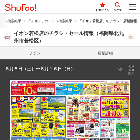
お気に入り
さがす
チラシ検索結果
「イオン」のチラシ検索結果
「イオン若松店」のチラシ・店舗情報
イオン若松店のチラシ・セール情報（福岡県北九
州市若松区）
チラシ
店舗詳細
８月８日（土）〜８月１６日（日）
1/2
拡大