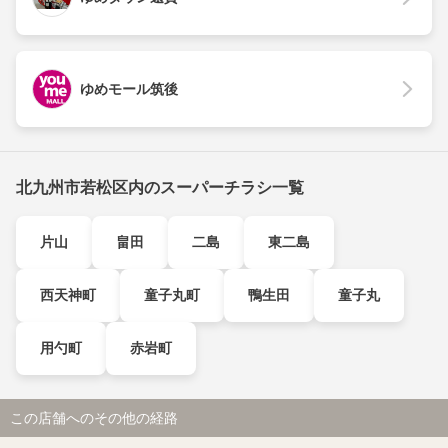
ゆめモール筑後
北九州市若松区内のスーパーチラシ一覧
片山
畠田
二島
東二島
西天神町
童子丸町
鴨生田
童子丸
用勺町
赤岩町
この店舗へのその他の経路