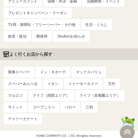
アミューズメント
保険・共済・金融
冠婚葬祭・イベント
プレゼントキャンペーン・クーポン
TV局・新聞社・フリーペーパー・その他
生活・くらし
政党・政治
郵便局
Shufoo!お知らせ
よく行くお店から探す
業務スーパー
ドン・キホーテ
マックスバリュ
スーパーみらべる
イオン
イトーヨーカドー
万代
マルエツ
ライフ（関西エリア）
ライフ（首都圏エリア）
サミット
コープこうべ
バロー
三和
デイリーカナート
©ONE COMPATH CO., LTD. All rights reserved.