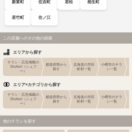
新富町
住吉町
若松
相生町
若竹町
住ノ江
この店舗へのその他の経路
エリアから探す
チラシ・広告掲載の
都道府県から
北海道の市区
小樽市のチラ
Shufoo!（シュフ
探す
町村一覧
シ一覧
ー）
エリア×カテゴリから探す
チラシ・広告掲載の
都道府県から
北海道の市区
小樽市のチラ
Shufoo!（シュフ
探す
町村一覧
シ一覧
ー）
他のチラシを探す