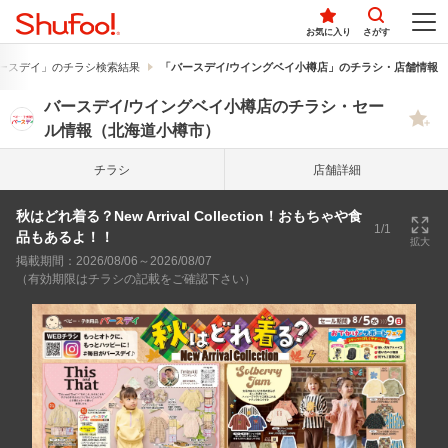
お気に入り
さがす
ースデイ」のチラシ検索結果
「バースデイ/ウイングベイ小樽店」のチラシ・店舗情報
バースデイ/ウイングベイ小樽店のチラシ・セー
ル情報（北海道小樽市）
チラシ
店舗詳細
秋はどれ着る？New Arrival Collection！おもちゃや食
1/1
品もあるよ！！
拡大
掲載期間：2026/08/06～2026/08/07
（有効期限はチラシの記載をご確認下さい）