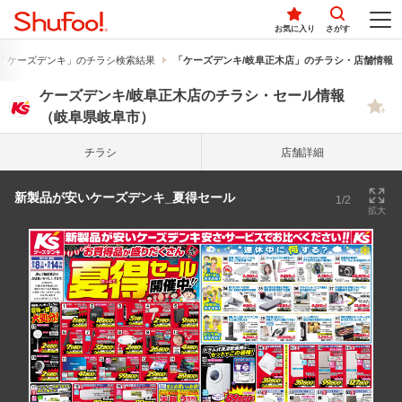
お気に入り
さがす
「ケーズデンキ」のチラシ検索結果
「ケーズデンキ/岐阜正木店」のチラシ・店舗情報
ケーズデンキ/岐阜正木店のチラシ・セール情報
（岐阜県岐阜市）
チラシ
店舗詳細
新製品が安いケーズデンキ_夏得セール
1/2
拡大