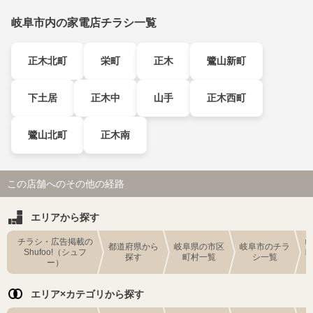
岐阜市内の家電店チラシ一覧
正木北町
栄町
正木
鷺山新町
下土居
正木中
山手
正木西町
鷺山北町
正木南
この店舗へのその他の経路
エリアから探す
チラシ・広告掲載の
都道府県から
岐阜県の市区
岐阜市のチラ
Shufoo!（シュフ
探す
町村一覧
シ一覧
ー）
エリア×カテゴリから探す