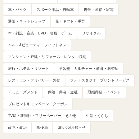
車・バイク
スポーツ用品・自転車
携帯・通信・家電
通販・ネットショップ
花・ギフト・手芸
本・雑誌・音楽・DVD・映画・ゲーム
リサイクル
ヘルス&ビューティ・フィットネス
マンション・戸建・リフォーム・レンタル収納
旅行・ホテル・リゾート
学習塾・カルチャー・教育・教習所
レストラン・デリバリー・外食
フォトスタジオ・プリントサービス
アミューズメント
保険・共済・金融
冠婚葬祭・イベント
プレゼントキャンペーン・クーポン
TV局・新聞社・フリーペーパー・その他
生活・くらし
政党・政治
郵便局
Shufoo!お知らせ