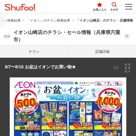
お気に入り
さがす
チラシ検索結果
「イオン」のチラシ検索結果
「イオン山崎店」のチラシ・店舗情報
イオン山崎店のチラシ・セール情報（兵庫県宍粟
市）
チラシ
店舗詳細
8/7〜8/16 お盆はイオンでお買い物★
1/1
拡大