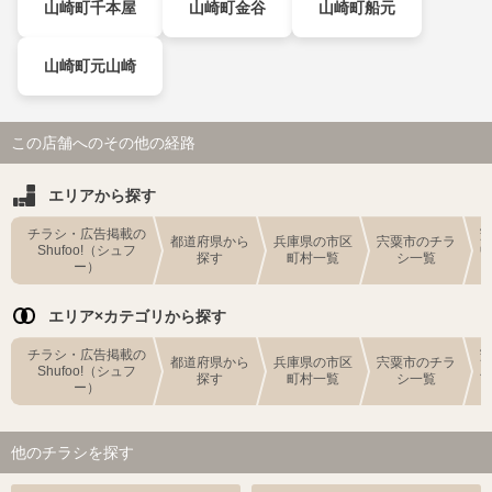
山崎町千本屋
山崎町金谷
山崎町船元
山崎町元山崎
この店舗へのその他の経路
エリアから探す
チラシ・広告掲載の
都道府県から
兵庫県の市区
宍粟市のチラ
Shufoo!（シュフ
探す
町村一覧
シ一覧
ー）
エリア×カテゴリから探す
チラシ・広告掲載の
都道府県から
兵庫県の市区
宍粟市のチラ
Shufoo!（シュフ
探す
町村一覧
シ一覧
ー）
他のチラシを探す