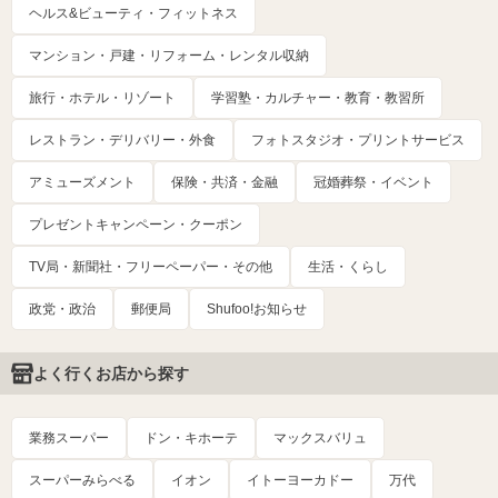
ヘルス&ビューティ・フィットネス
マンション・戸建・リフォーム・レンタル収納
旅行・ホテル・リゾート
学習塾・カルチャー・教育・教習所
レストラン・デリバリー・外食
フォトスタジオ・プリントサービス
アミューズメント
保険・共済・金融
冠婚葬祭・イベント
プレゼントキャンペーン・クーポン
TV局・新聞社・フリーペーパー・その他
生活・くらし
政党・政治
郵便局
Shufoo!お知らせ
よく行くお店から探す
業務スーパー
ドン・キホーテ
マックスバリュ
スーパーみらべる
イオン
イトーヨーカドー
万代