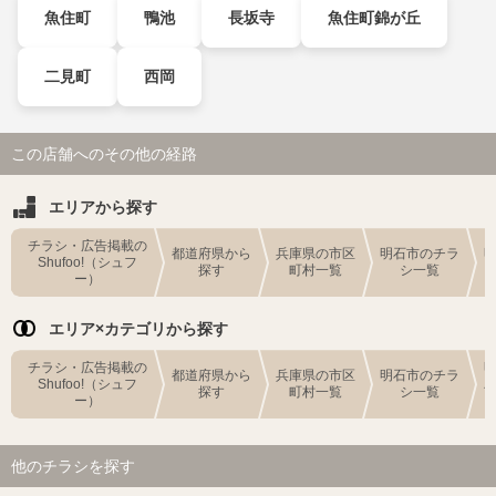
魚住町
鴨池
長坂寺
魚住町錦が丘
二見町
西岡
この店舗へのその他の経路
エリアから探す
チラシ・広告掲載の
都道府県から
兵庫県の市区
明石市のチラ
Shufoo!（シュフ
探す
町村一覧
シ一覧
ー）
エリア×カテゴリから探す
チラシ・広告掲載の
都道府県から
兵庫県の市区
明石市のチラ
Shufoo!（シュフ
探す
町村一覧
シ一覧
ー）
他のチラシを探す