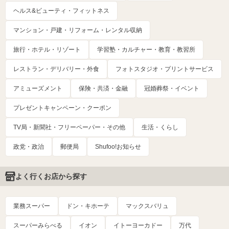
ヘルス&ビューティ・フィットネス
マンション・戸建・リフォーム・レンタル収納
旅行・ホテル・リゾート
学習塾・カルチャー・教育・教習所
レストラン・デリバリー・外食
フォトスタジオ・プリントサービス
アミューズメント
保険・共済・金融
冠婚葬祭・イベント
プレゼントキャンペーン・クーポン
TV局・新聞社・フリーペーパー・その他
生活・くらし
政党・政治
郵便局
Shufoo!お知らせ
よく行くお店から探す
業務スーパー
ドン・キホーテ
マックスバリュ
スーパーみらべる
イオン
イトーヨーカドー
万代