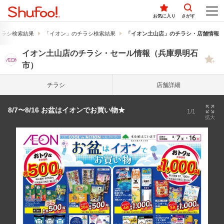
お気に入り
さがす
チラシ検索結果
「イオン」のチラシ検索結果
「イオン土山店」のチラシ・店舗情報
イオン土山店のチラシ・セール情報（兵庫県明石
市）
チラシ
店舗詳細
8/7〜8/16 お盆はイオンでお買い物★
1/1
拡大