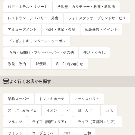
旅行・ホテル・リゾート
学習塾・カルチャー・教育・教習所
レストラン・デリバリー・外食
フォトスタジオ・プリントサービス
アミューズメント
保険・共済・金融
冠婚葬祭・イベント
プレゼントキャンペーン・クーポン
TV局・新聞社・フリーペーパー・その他
生活・くらし
政党・政治
郵便局
Shufoo!お知らせ
よく行くお店から探す
業務スーパー
ドン・キホーテ
マックスバリュ
スーパーみらべる
イオン
イトーヨーカドー
万代
マルエツ
ライフ（関西エリア）
ライフ（首都圏エリア）
サミット
コープこうべ
バロー
三和