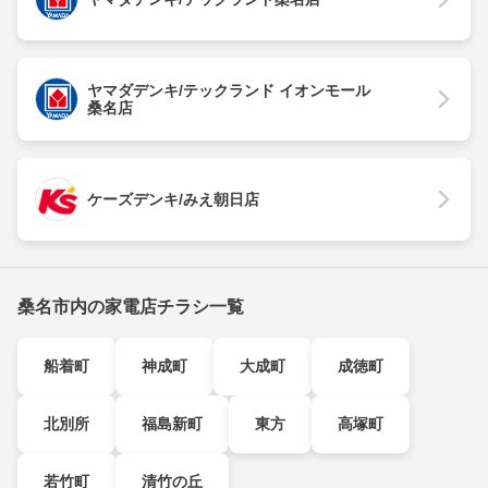
ヤマダデンキ/テックランド イオンモール
桑名店
ケーズデンキ/みえ朝日店
桑名市内の家電店チラシ一覧
船着町
神成町
大成町
成徳町
北別所
福島新町
東方
高塚町
若竹町
清竹の丘