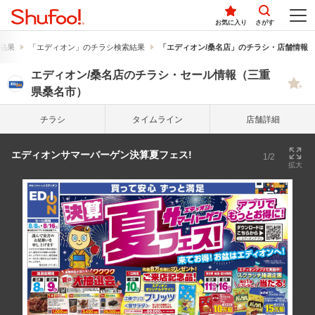
お気に入り
さがす
結果
「エディオン」のチラシ検索結果
「エディオン/桑名店」のチラシ・店舗情報
エディオン/桑名店のチラシ・セール情報（三重
県桑名市）
チラシ
タイム
ライン
店舗詳細
エディオンサマーバーゲン決算夏フェス!
1/2
拡大