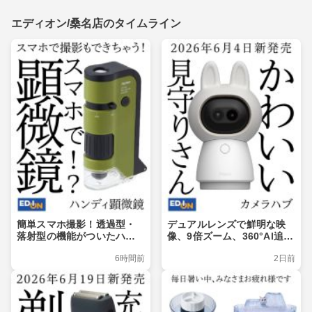
エディオン/桑名店のタイムライン
簡単スマホ撮影！透過型・
デュアルレンズで鮮明な映
落射型の機能がついたハン
像、9倍ズーム、360°Al追
ディ顕微鏡
跡、Matter対応
6時間前
2日前