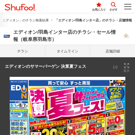
お気に入り
さがす
「エディオン」のチラシ検索結果
「エディオン/羽島インター店」のチラシ・店舗情報
エディオン/羽島インター店のチラシ・セール情
報（岐阜県羽島市）
チラシ
タイム
ライン
店舗詳細
エディオンのサマーバーゲン 決算夏フェス
1/2
拡大