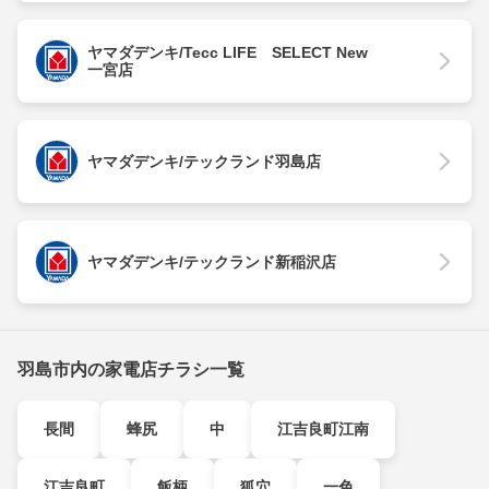
ヤマダデンキ/Tecc LIFE SELECT New
一宮店
ヤマダデンキ/テックランド羽島店
ヤマダデンキ/テックランド新稲沢店
羽島市内の家電店チラシ一覧
長間
蜂尻
中
江吉良町江南
江吉良町
飯柄
狐穴
一色