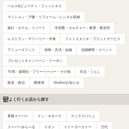
ヘルス&ビューティ・フィットネス
マンション・戸建・リフォーム・レンタル収納
旅行・ホテル・リゾート
学習塾・カルチャー・教育・教習所
レストラン・デリバリー・外食
フォトスタジオ・プリントサービス
アミューズメント
保険・共済・金融
冠婚葬祭・イベント
プレゼントキャンペーン・クーポン
TV局・新聞社・フリーペーパー・その他
生活・くらし
政党・政治
郵便局
Shufoo!お知らせ
よく行くお店から探す
業務スーパー
ドン・キホーテ
マックスバリュ
スーパーみらべる
イオン
イトーヨーカドー
万代