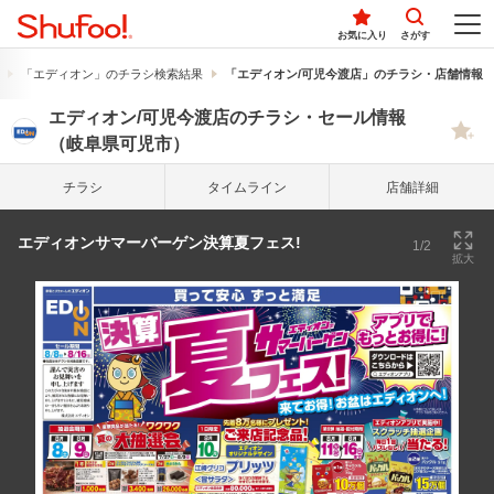
お気に入り
さがす
「エディオン」のチラシ検索結果
「エディオン/可児今渡店」のチラシ・店舗情報
エディオン/可児今渡店のチラシ・セール情報
（岐阜県可児市）
チラシ
タイム
ライン
店舗詳細
エディオンサマーバーゲン決算夏フェス!
1/2
拡大