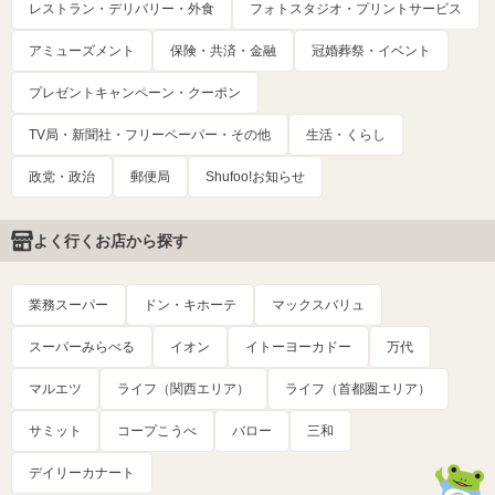
レストラン・デリバリー・外食
フォトスタジオ・プリントサービス
アミューズメント
保険・共済・金融
冠婚葬祭・イベント
プレゼントキャンペーン・クーポン
TV局・新聞社・フリーペーパー・その他
生活・くらし
政党・政治
郵便局
Shufoo!お知らせ
よく行くお店から探す
業務スーパー
ドン・キホーテ
マックスバリュ
スーパーみらべる
イオン
イトーヨーカドー
万代
マルエツ
ライフ（関西エリア）
ライフ（首都圏エリア）
サミット
コープこうべ
バロー
三和
デイリーカナート