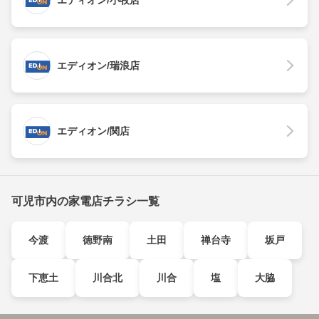
エディオン/瑞浪店
エディオン/関店
可児市内の家電店チラシ一覧
今渡
徳野南
土田
禅台寺
坂戸
下恵土
川合北
川合
塩
大脇