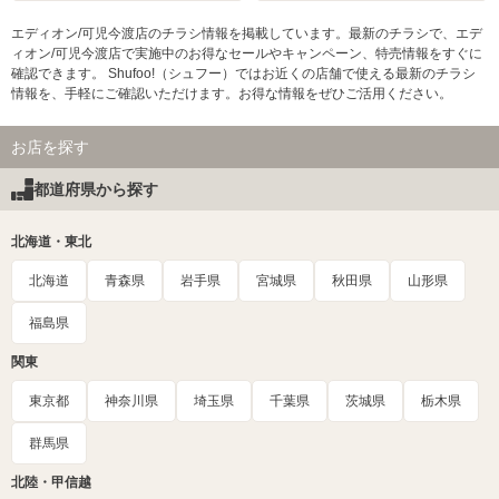
エディオン/可児今渡店のチラシ情報を掲載しています。最新のチラシで、エデ
ィオン/可児今渡店で実施中のお得なセールやキャンペーン、特売情報をすぐに
確認できます。 Shufoo!（シュフー）ではお近くの店舗で使える最新のチラシ
情報を、手軽にご確認いただけます。お得な情報をぜひご活用ください。
お店を探す
都道府県から探す
北海道・東北
北海道
青森県
岩手県
宮城県
秋田県
山形県
福島県
関東
東京都
神奈川県
埼玉県
千葉県
茨城県
栃木県
群馬県
北陸・甲信越