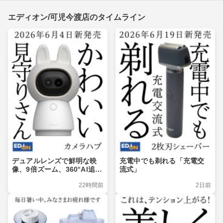
エディオン/可児今渡店のタイムライン
デュアルレンズで鮮明な映
充電中でも剃れる「充電交
像、9倍ズーム、360°Al追
流式」
跡、Matter対応
22時間前
2日前