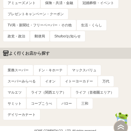
アミューズメント
保険・共済・金融
冠婚葬祭・イベント
プレゼントキャンペーン・クーポン
TV局・新聞社・フリーペーパー・その他
生活・くらし
政党・政治
郵便局
Shufoo!お知らせ
よく行くお店から探す
業務スーパー
ドン・キホーテ
マックスバリュ
スーパーみらべる
イオン
イトーヨーカドー
万代
マルエツ
ライフ（関西エリア）
ライフ（首都圏エリア）
サミット
コープこうべ
バロー
三和
デイリーカナート
©ONE COMPATH CO., LTD. All rights reserved.