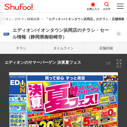
お気に入り
さがす
ディオン」のチラシ検索結果
「エディオン/イオンタウン浜岡店」のチラシ・店舗情報
エディオン/イオンタウン浜岡店のチラシ・セー
ル情報（静岡県御前崎市）
チラシ
タイム
ライン
店舗詳細
エディオンのサマーバーゲン 決算夏フェス
1/2
拡大