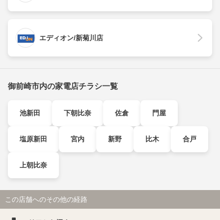
エディオン/新菊川店
御前崎市内の家電店チラシ一覧
池新田
下朝比奈
佐倉
門屋
塩原新田
宮内
新野
比木
合戸
上朝比奈
この店舗へのその他の経路