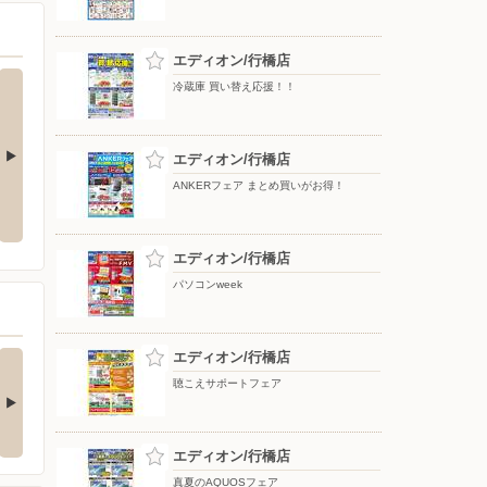
エディオン/行橋店
冷蔵庫 買い替え応援！！
エディオン/行橋店
ANKERフェア まとめ買いがお得！
レグザが登場
三菱冷蔵庫 期間限定値下げ！
冷蔵庫 買い替え応援！！
エディオン/行橋店
パソコンweek
事なカードボックス
エディオン/行橋店
ピタッと吸着。片手で
ホコリや落下物…
簡単シワ伸ばし！
聴こえサポートフェア
詳細は画像をタップ！ 本
▲詳細は画像をタップ！ 本
ご紹介するのは…
日ご紹介するのは…
4日前
6日前
エディオン/行橋店
真夏のAQUOSフェア