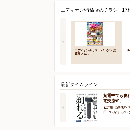
エディオン/行橋店のチラシ 17
エディオンのサマーバーゲン 決
Ha
算夏フェス
最新タイムライン
充電中でも剃
電交流式」
▲詳細は画像をタ
日ご紹介するの