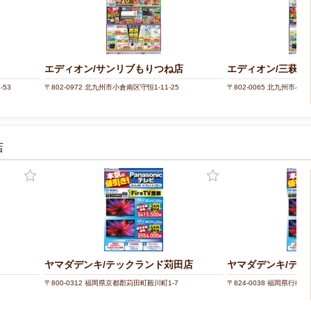
エディオン/サンリブもりつね店
エディオン/三萩野
-53
〒802-0972 北九州市小倉南区守恒1-11-25
〒802-0065 北九州市小倉
店
ヤマダデンキ/テックランド苅田店
ヤマダデンキ/テッ
〒800-0312 福岡県京都郡苅田町殿川町1-7
〒824-0038 福岡県行橋市西