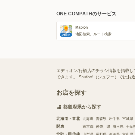
ONE COMPATHのサービス
Mapion
地図検索、ルート検索
エディオン/行橋店のチラシ情報を掲載し
できます。 Shufoo!（シュフー）
お店を探す
都道府県から探す
北海道・東北
北海道
青森県
岩手県
宮城県
関東
東京都
神奈川県
埼玉県
千葉
北陸・甲信越
山梨県
長野県
新潟県
富山県