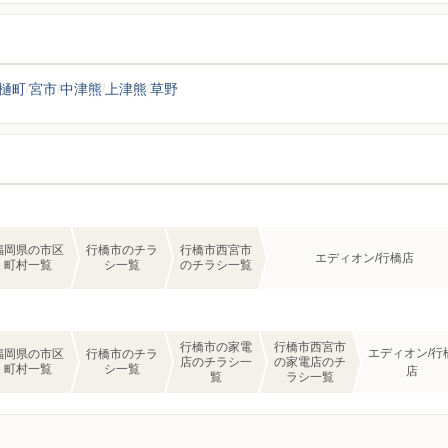
樋町
宮市
中津熊
上津熊
草野
福岡県の市区
行橋市のチラ
行橋市西宮市
エディオン/行橋店
町村一覧
シ一覧
のチラシ一覧
行橋市の家電
行橋市西宮市
エディオン/行
福岡県の市区
行橋市のチラ
店のチラシ一
の家電店のチ
町村一覧
シ一覧
店
覧
ラシ一覧