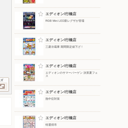
エディオン/行橋店
RGB Mini LED新レグザが登場
エディオン/行橋店
三菱冷蔵庫 期間限定値下げ！
エディオン/行橋店
エディオンのサマーバーゲン 決算夏フェ
ス
イズ
エディオン/行橋店
熱中症対策
エディオン/行橋店
特選得市