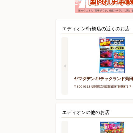
エディオン/行橋店の近くのお店
ヤマダデンキ/テックランド苅
〒800-0312 福岡県京都郡苅田町殿川町1-7
エディオンの他のお店