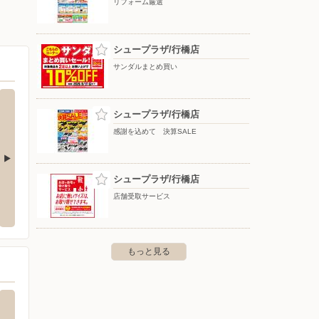
リフォーム厳選
シュープラザ/行橋店
サンダルまとめ買い
シュープラザ/行橋店
感謝を込めて 決算SALE
シュープラザ/行橋店
店
ドラッグストアモリ/北泉店
ヤマダ
店舗受取サービス
事7-8-52
〒824-0033 福岡県行橋市北泉5-6-14
〒824-0
もっと見る