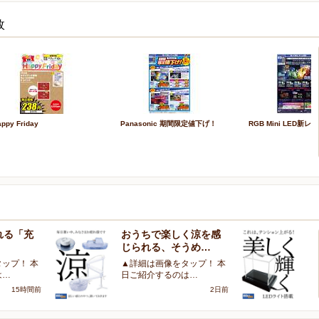
枚
ppy Friday
Panasonic 期間限定値下げ！
RGB Mini LED新
れる「充
おうちで楽しく涼を感
大
じられる、そうめ…
を
ップ！ 本
▲詳細は画像をタップ！ 本
▲
は…
日ご紹介するのは…
日
15時間前
2日前