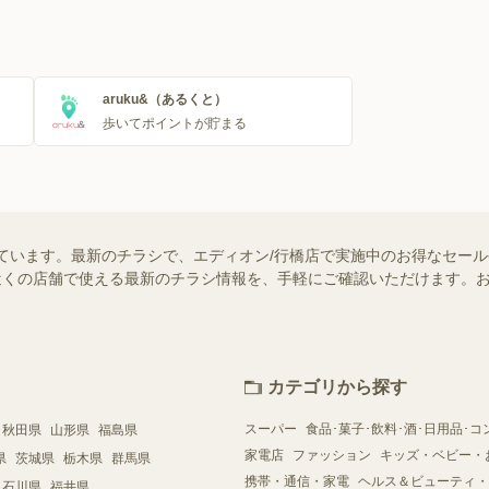
aruku&（あるくと）
歩いてポイントが貯まる
ています。最新のチラシで、エディオン/行橋店で実施中のお得なセー
ではお近くの店舗で使える最新のチラシ情報を、手軽にご確認いただけます
カテゴリから探す
スーパー
食品･菓子･飲料･酒･日用品･コ
秋田県
山形県
福島県
家電店
ファッション
キッズ・ベビー・
県
茨城県
栃木県
群馬県
携帯・通信・家電
ヘルス＆ビューティ・
石川県
福井県