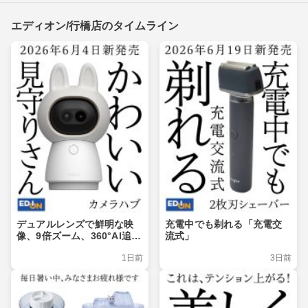
エディオン/行橋店のタイムライン
デュアルレンズで鮮明な映
充電中でも剃れる「充電交
像、9倍ズーム、360°Al追
流式」
跡、Matter対応
1日前
3日前