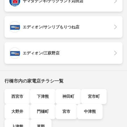
ヤマダデンキ/テックランド苅田店
エディオン/サンリブもりつね店
エディオン/三萩野店
行橋市内の家電店チラシ一覧
西宮市
下津熊
神田町
宮市町
大野井
門樋町
宮市
中津熊
上津熊
草野