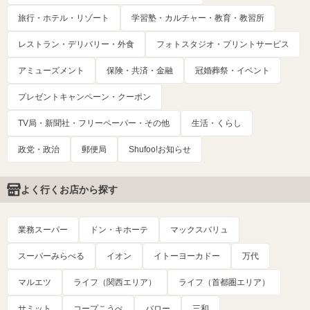
旅行・ホテル・リゾート
学習塾・カルチャー・教育・教習所
レストラン・デリバリー・外食
フォトスタジオ・プリントサービス
アミューズメント
保険・共済・金融
冠婚葬祭・イベント
プレゼントキャンペーン・クーポン
TV局・新聞社・フリーペーパー・その他
生活・くらし
政党・政治
郵便局
Shufoo!お知らせ
よく行くお店から探す
業務スーパー
ドン・キホーテ
マックスバリュ
スーパーみらべる
イオン
イトーヨーカドー
万代
マルエツ
ライフ（関西エリア）
ライフ（首都圏エリア）
サミット
コープこうべ
バロー
三和