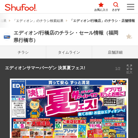
お気に入り
さがす
結果
「エディオン」のチラシ検索結果
「エディオン/行橋店」のチラシ・店舗情報
エディオン/行橋店のチラシ・セール情報（福岡
県行橋市）
チラシ
タイム
ライン
店舗詳細
エディオンサマーバーゲン 決算夏フェス!
1/2
拡大