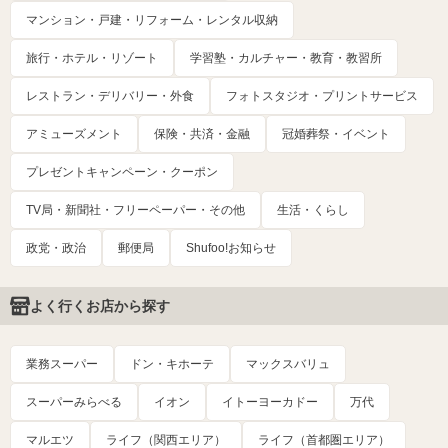
マンション・戸建・リフォーム・レンタル収納
旅行・ホテル・リゾート
学習塾・カルチャー・教育・教習所
レストラン・デリバリー・外食
フォトスタジオ・プリントサービス
アミューズメント
保険・共済・金融
冠婚葬祭・イベント
プレゼントキャンペーン・クーポン
TV局・新聞社・フリーペーパー・その他
生活・くらし
政党・政治
郵便局
Shufoo!お知らせ
よく行くお店から探す
業務スーパー
ドン・キホーテ
マックスバリュ
スーパーみらべる
イオン
イトーヨーカドー
万代
マルエツ
ライフ（関西エリア）
ライフ（首都圏エリア）