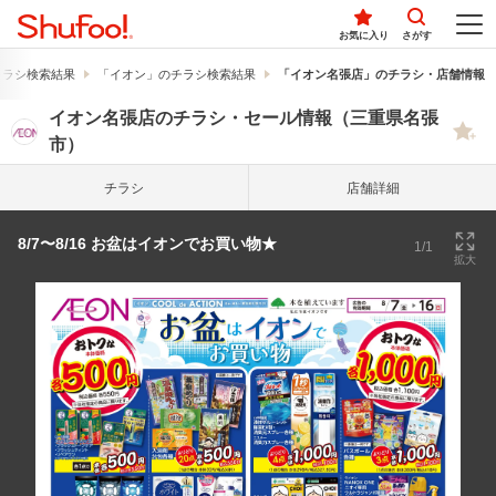
お気に入り
さがす
チラシ検索結果
「イオン」のチラシ検索結果
「イオン名張店」のチラシ・店舗情報
イオン名張店のチラシ・セール情報（三重県名張
市）
チラシ
店舗詳細
8/7〜8/16 お盆はイオンでお買い物★
1/1
拡大