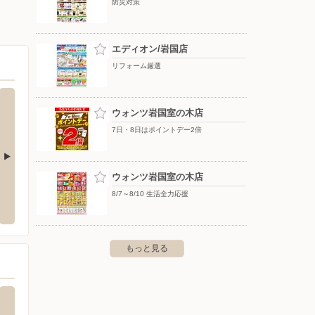
防災対策
エディオン/岩国店
リフォーム厳選
ウォンツ岩国室の木店
7日・8日はポイントデー2倍
ウォンツ岩国室の木店
ドラッグストアコスモス/川下店
エコキ
8/7～8/10 生活全力応援
中央町21-3
〒740-0027 山口県岩国市中津町3-5-5
〒732-0
もっと見る