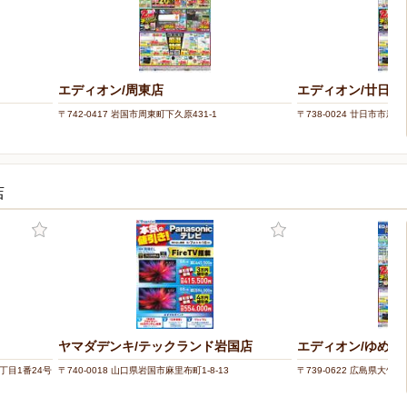
エディオン/周東店
エディオン/廿日市
〒742-0417 岩国市周東町下久原431-1
〒738-0024 廿日市市新宮1
店
ヤマダデンキ/テックランド岩国店
エディオン/ゆめタ
丁目1番24号
〒740-0018 山口県岩国市麻里布町1-8-13
〒739-0622 広島県大竹市晴