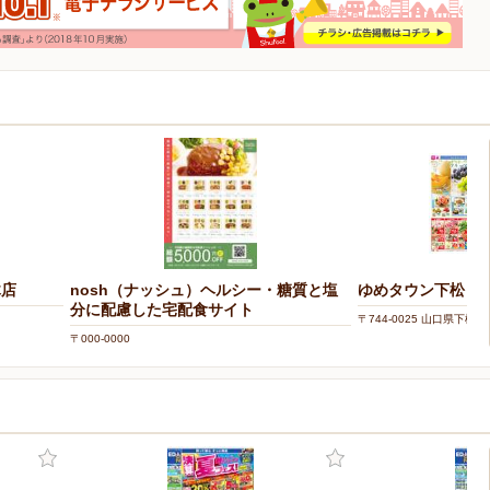
木店
nosh（ナッシュ）ヘルシー・糖質と塩
ゆめタウン下松
分に配慮した宅配食サイト
〒744-0025 山口県下松市
〒000-0000