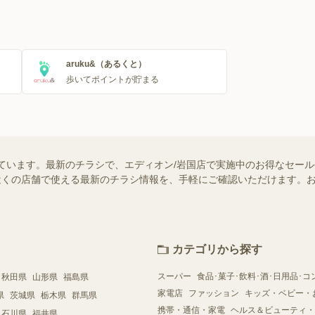
aruku&（あるくと）
歩いてポイントが貯まる
ています。最新のチラシで、エディオン/岩国店で実施中のお得なセー
ではお近くの店舗で使える最新のチラシ情報を、手軽にご確認いただけます
カテゴリから探す
スーパー
食品･菓子･飲料･酒･日用品･コ
秋田県
山形県
福島県
家電店
ファッション
キッズ・ベビー・
県
茨城県
栃木県
群馬県
携帯・通信・家電
ヘルス＆ビューティ・
石川県
福井県