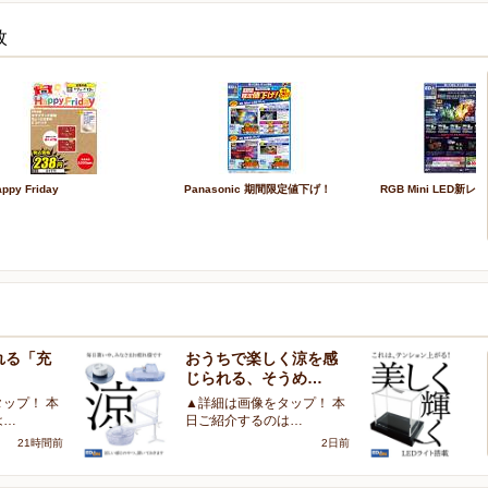
枚
ppy Friday
Panasonic 期間限定値下げ！
RGB Mini LED新
れる「充
おうちで楽しく涼を感
大
じられる、そうめ…
を
ップ！ 本
▲詳細は画像をタップ！ 本
▲
は…
日ご紹介するのは…
日
21時間前
2日前