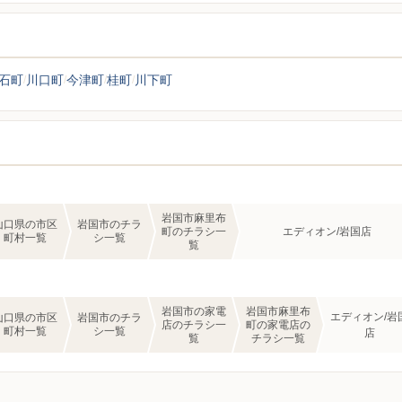
石町
川口町
今津町
桂町
川下町
岩国市麻里布
山口県の市区
岩国市のチラ
町のチラシ一
エディオン/岩国店
町村一覧
シ一覧
覧
岩国市の家電
岩国市麻里布
エディオン/岩
山口県の市区
岩国市のチラ
店のチラシ一
町の家電店の
町村一覧
シ一覧
店
覧
チラシ一覧