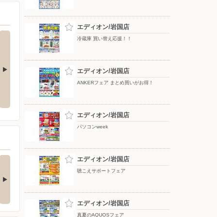
エディオン/岩国店
冷蔵庫 買い替え応援！！
エディオン/岩国店
ANKERフェア まとめ買いがお得！
レグザが登場
三菱冷蔵庫 期間限定値下げ！
冷蔵庫 買い替え応援！！
エディオン/岩国店
パソコンweek
事なカードボックス
エディオン/岩国店
ピタッと吸着。片手で
ホコリや落下物…
簡単シワ伸ばし！
聴こえサポートフェア
詳細は画像をタップ！ 本
▲詳細は画像をタップ！ 本
ご紹介するのは…
日ご紹介するのは…
4日前
6日前
エディオン/岩国店
真夏のAQUOSフェア