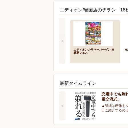
エディオン/岩国店のチラシ 18
エディオンのサマーバーゲン 決
Ha
算夏フェス
最新タイムライン
充電中でも剃
電交流式」
▲詳細は画像をタ
日ご紹介するの