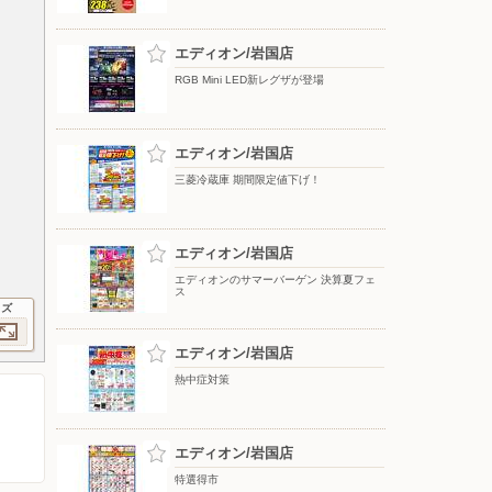
エディオン/岩国店
RGB Mini LED新レグザが登場
エディオン/岩国店
三菱冷蔵庫 期間限定値下げ！
エディオン/岩国店
エディオンのサマーバーゲン 決算夏フェ
ス
イズ
エディオン/岩国店
熱中症対策
エディオン/岩国店
特選得市