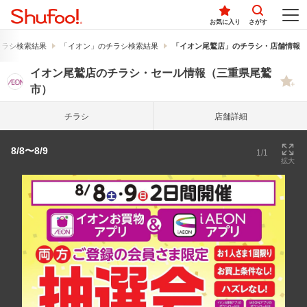
お気に入り
さがす
チラシ検索結果
「イオン」のチラシ検索結果
「イオン尾鷲店」のチラシ・店舗情報
イオン尾鷲店のチラシ・セール情報（三重県尾鷲
市）
チラシ
店舗詳細
8/8〜8/9
1/1
拡大