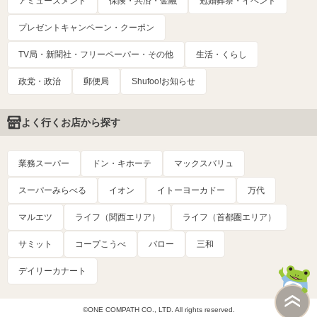
アミューズメント
保険・共済・金融
冠婚葬祭・イベント
プレゼントキャンペーン・クーポン
TV局・新聞社・フリーペーパー・その他
生活・くらし
政党・政治
郵便局
Shufoo!お知らせ
よく行くお店から探す
業務スーパー
ドン・キホーテ
マックスバリュ
スーパーみらべる
イオン
イトーヨーカドー
万代
マルエツ
ライフ（関西エリア）
ライフ（首都圏エリア）
サミット
コープこうべ
バロー
三和
デイリーカナート
©ONE COMPATH CO., LTD. All rights reserved.