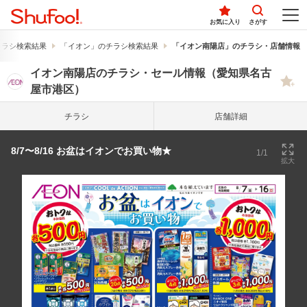
お気に入り
さがす
チラシ検索結果
「イオン」のチラシ検索結果
「イオン南陽店」のチラシ・店舗情報
イオン南陽店のチラシ・セール情報（愛知県名古
屋市港区）
チラシ
店舗詳細
8/7〜8/16 お盆はイオンでお買い物★
1/1
拡大