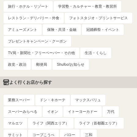
旅行・ホテル・リゾート
学習塾・カルチャー・教育・教習所
レストラン・デリバリー・外食
フォトスタジオ・プリントサービス
アミューズメント
保険・共済・金融
冠婚葬祭・イベント
プレゼントキャンペーン・クーポン
TV局・新聞社・フリーペーパー・その他
生活・くらし
政党・政治
郵便局
Shufoo!お知らせ
よく行くお店から探す
業務スーパー
ドン・キホーテ
マックスバリュ
スーパーみらべる
イオン
イトーヨーカドー
万代
マルエツ
ライフ（関西エリア）
ライフ（首都圏エリア）
サミット
コープこうべ
バロー
三和