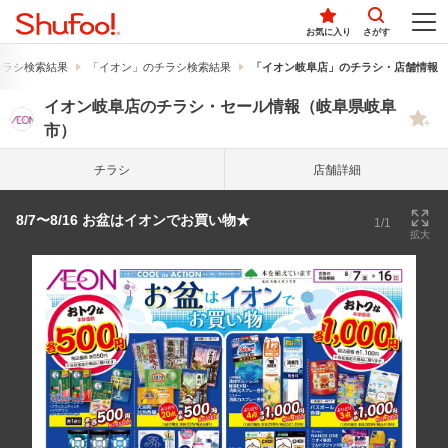
お気に入り
さがす
チラシ検索結果
「イオン」のチラシ検索結果
「イオン岐阜店」のチラシ・店舗情報
イオン岐阜店のチラシ・セール情報（岐阜県岐阜
市）
チラシ
店舗詳細
8/7〜8/16 お盆はイオンでお買い物★
1/1
拡大