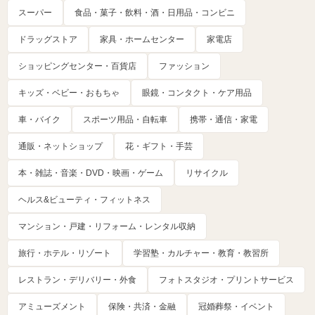
スーパー
食品・菓子・飲料・酒・日用品・コンビニ
ドラッグストア
家具・ホームセンター
家電店
ショッピングセンター・百貨店
ファッション
キッズ・ベビー・おもちゃ
眼鏡・コンタクト・ケア用品
車・バイク
スポーツ用品・自転車
携帯・通信・家電
通販・ネットショップ
花・ギフト・手芸
本・雑誌・音楽・DVD・映画・ゲーム
リサイクル
ヘルス&ビューティ・フィットネス
マンション・戸建・リフォーム・レンタル収納
旅行・ホテル・リゾート
学習塾・カルチャー・教育・教習所
レストラン・デリバリー・外食
フォトスタジオ・プリントサービス
アミューズメント
保険・共済・金融
冠婚葬祭・イベント