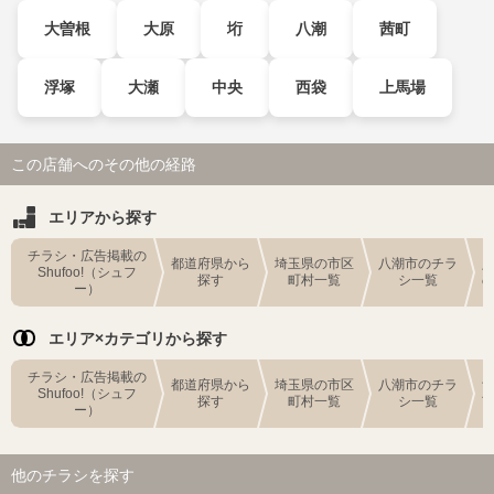
大曽根
大原
垳
八潮
茜町
浮塚
大瀬
中央
西袋
上馬場
この店舗へのその他の経路
エリアから探す
チラシ・広告掲載の
都道府県から
埼玉県の市区
八潮市のチラ
Shufoo!（シュフ
探す
町村一覧
シ一覧
ー）
エリア×カテゴリから探す
チラシ・広告掲載の
都道府県から
埼玉県の市区
八潮市のチラ
Shufoo!（シュフ
探す
町村一覧
シ一覧
ー）
他のチラシを探す