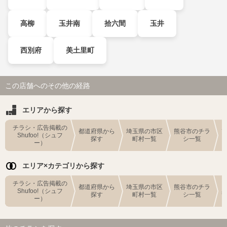
高柳
玉井南
拾六間
玉井
西別府
美土里町
この店舗へのその他の経路
エリアから探す
チラシ・広告掲載の
都道府県から
埼玉県の市区
熊谷市のチラ
Shufoo!（シュフ
探す
町村一覧
シ一覧
ー）
エリア×カテゴリから探す
チラシ・広告掲載の
都道府県から
埼玉県の市区
熊谷市のチラ
Shufoo!（シュフ
探す
町村一覧
シ一覧
ー）