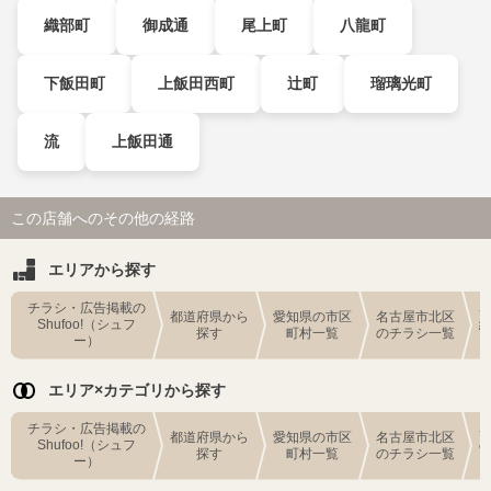
織部町
御成通
尾上町
八龍町
下飯田町
上飯田西町
辻町
瑠璃光町
流
上飯田通
この店舗へのその他の経路
エリアから探す
チラシ・広告掲載の
都道府県から
愛知県の市区
名古屋市北区
Shufoo!（シュフ
探す
町村一覧
のチラシ一覧
ー）
エリア×カテゴリから探す
チラシ・広告掲載の
都道府県から
愛知県の市区
名古屋市北区
Shufoo!（シュフ
探す
町村一覧
のチラシ一覧
ー）