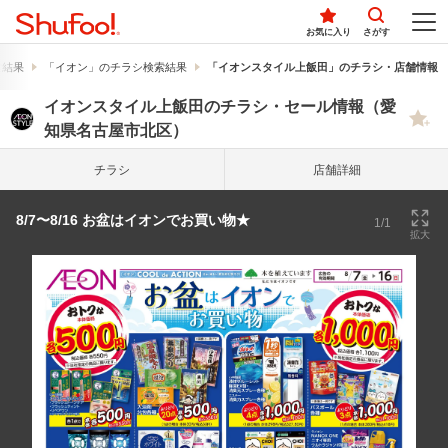
お気に入り
さがす
索結果
「イオン」のチラシ検索結果
「イオンスタイル上飯田」のチラシ・店舗情報
イオンスタイル上飯田のチラシ・セール情報（愛
知県名古屋市北区）
チラシ
店舗詳細
8/7〜8/16 お盆はイオンでお買い物★
1/1
拡大